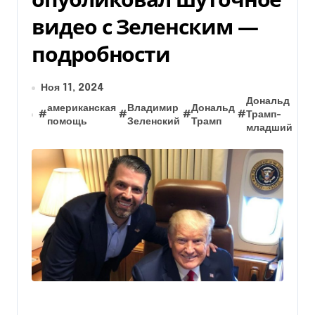
видео с Зеленским —
подробности
Ноя 11, 2024
Дональд
американская
Владимир
Дональд
п
#
#
#
#
Трамп-
#
помощь
Зеленский
Трамп
У
младший