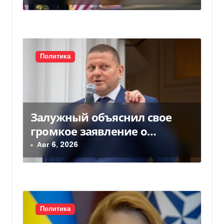
а
Politico
п
и
с
Политика
я
м
Залужный объяснил свое
громкое заявление о
вступлении Украины в НАТО
Авг 6, 2026
Политика