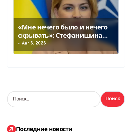
«Мне нечего было и нечего
скрывать»: Стефанишина
прокомментировала новое
Авг 6, 2026
подозрение
Н
а
й
т
и
:
Последние новости