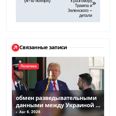
а
(4-10 ноября)
к разговору
Трампа и
в
Зеленского —
детали
и
г
а
Связанные записи
ц
и
Политика
я
п
о
обмен разведывательными
з
данными между Украиной и
США значительно вырос, —
Авг 6, 2026