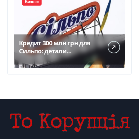
Бизнес
Кредит 300 млн грн для
Сильпо: детали
соглашения с
Ощадбанком