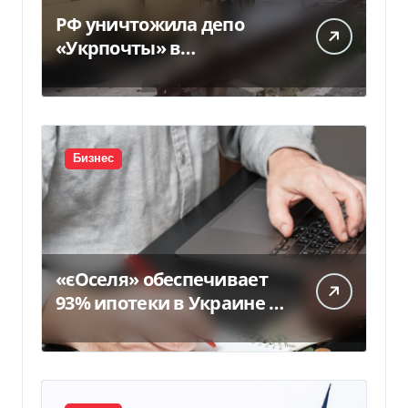
РФ уничтожила депо
«Укрпочты» в
Павлограде: есть
погибшие и ранены
Бизнес
«єОселя» обеспечивает
93% ипотеки в Украине –
банкиры