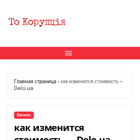
Перейти
к
содержанию
Главная страница
»
как изменится стоимость —
Delo.ua
Бизнес
как изменится
стоимость — Delo.ua