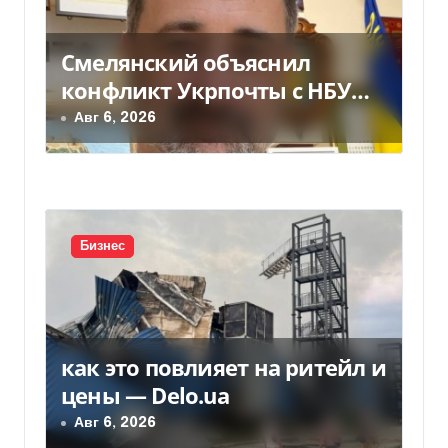
п
Смелянский объяснил
о
конфликт Укрпочты с НБУ
з
из-за платежек
Авг 6, 2026
а
п
и
Бизнес
с
я
м
как это повлияет на ритейл и
цены — Delo.ua
Авг 6, 2026