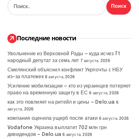
Н
а
й
т
и
:
Последние новости
Увольнение из Верховной Рады — куда исчез 71
народный депутат за семь лет
7 августа, 2026
Смелянский объяснил конфликт Укрпочты с НБУ
из-за платежек
6 августа, 2026
Усиление мобилизации — кто из украинцев потеряет
право на временную защиту в ЕС
6 августа, 2026
как это повлияет на ритейл и цены — Delo.ua
6
августа, 2026
компания оценила ущерб после атаки
6 августа, 2026
Vodafone Украина выплатит 702 млн грн
дивидендов — Delo.ua
6 августа, 2026