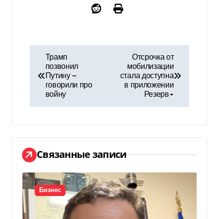
Н
Трамп
Отсрочка от
позвонил
мобилизации
а
Путину —
стала доступна
говорили про
в приложении
в
войну
Резерв+
и
г
а
Связанные записи
ц
и
Бизнес
я