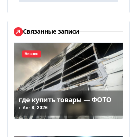
г
а
ц
Связанные записи
и
я
Бизнес
п
о
з
где купить товары — ФОТО
а
Авг 8, 2026
п
и