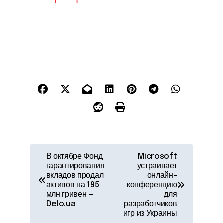
Н
В октябре Фонд
Microsoft
гарантирования
устраивает
а
вкладов продал
онлайн-
активов на 195
конференцию
в
млн гривен —
для
Delo.ua
разработчиков
и
игр из Украины