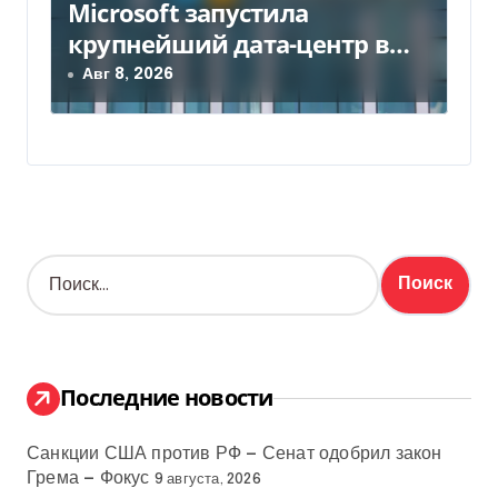
Microsoft запустила
крупнейший дата-центр в
Индии за $20,5 миллиарда
Авг 8, 2026
Н
а
й
т
и
:
Последние новости
Санкции США против РФ — Сенат одобрил закон
Грема — Фокус
9 августа, 2026