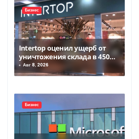
с
Бизнес
я
м
Intertop оценил ущерб от
уничтожения склада в 450
млн грн
Авг 8, 2026
Бизнес