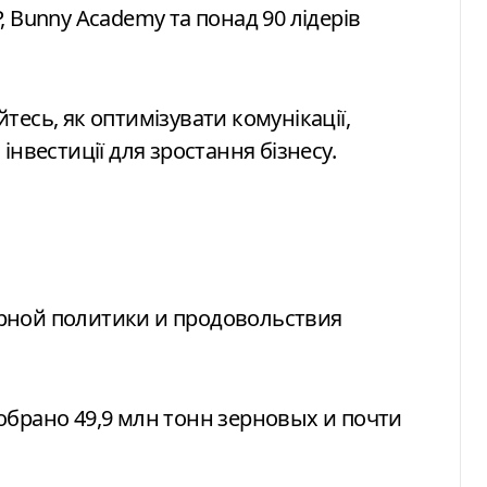
 Bunny Academy та понад 90 лідерів
айтесь, як оптимізувати комунікації,
інвестиції для зростання бізнесу.
рной политики и продовольствия
обрано 49,9 млн тонн зерновых и почти