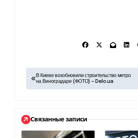
Н
В Киеве возобновили строительство метро
на Виноградаре (ФОТО) — Delo.ua
а
в
и
Связанные записи
г
а