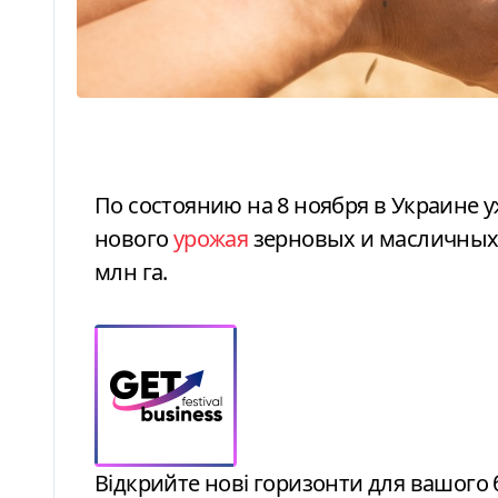
По состоянию на 8 ноября в Украине уже намолочено более 68,9 млн тонн
нового
урожая
зерновых и масличных 
млн га.
Відкрийте нові горизонти для вашого бізнесу: стратегії зростання від