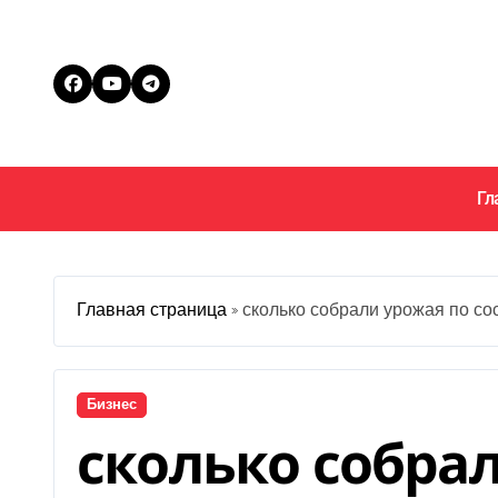
Перейти
к
содержанию
Гл
Главная страница
»
сколько собрали урожая по со
Бизнес
сколько собра