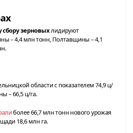
рах
 сбору зерновых
лидируют
ы – 4,4 млн тонн, Полтавщины – 4,1
нн.
льницкой области с показателем 74,9 ц/
ы – 66,5 ц/га.
рали
более 66,7 млн тонн нового урожая
щади 18,6 млн га.