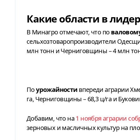
Какие области в лиде
В Минагро отмечают, что по
валовому
сельхозтоваропроизводители Одесщин
млн тонн и Черниговщины – 4 млн то
По
урожайности
впереди аграрии Хме
га, Черниговщины – 68,3 ц/га и Буковин
Добавим, что на
1 ноября аграрии соб
зерновых и масличных культур на пло