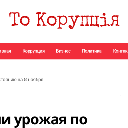
авная
Коррупция
Бизнес
Политика
Конта
стоянию на 8 ноября
ли урожая по