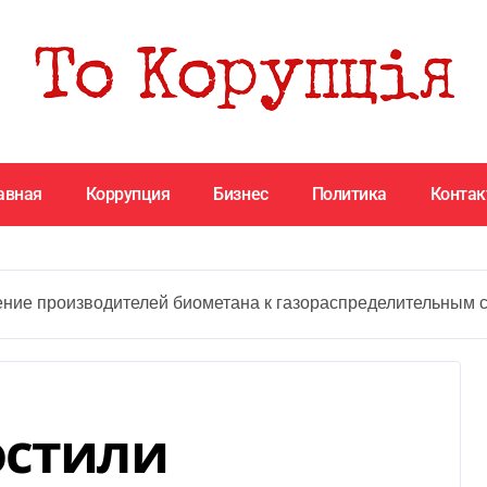
авная
Коррупция
Бизнес
Политика
Конта
ение производителей биометана к газораспределительным 
остили