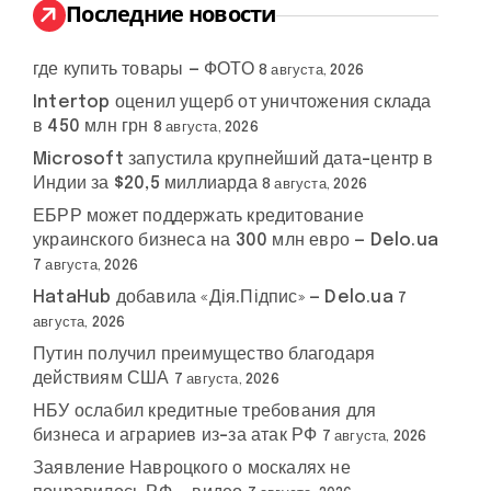
:
Последние новости
где купить товары — ФОТО
8 августа, 2026
Intertop оценил ущерб от уничтожения склада
в 450 млн грн
8 августа, 2026
Microsoft запустила крупнейший дата-центр в
Индии за $20,5 миллиарда
8 августа, 2026
ЕБРР может поддержать кредитование
украинского бизнеса на 300 млн евро — Delo.ua
7 августа, 2026
HataHub добавила «Дія.Підпис» — Delo.ua
7
августа, 2026
Путин получил преимущество благодаря
действиям США
7 августа, 2026
НБУ ослабил кредитные требования для
бизнеса и аграриев из-за атак РФ
7 августа, 2026
Заявление Навроцкого о москалях не