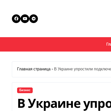
Перейти
к
содержанию
Гл
Главная страница
»
В Украине упростили подключ
Бизнес
В Украине упр