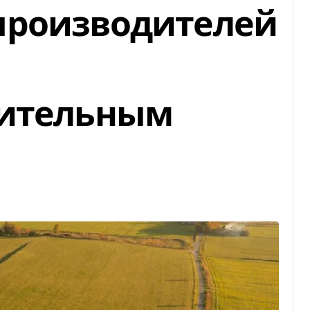
производителей
лительным