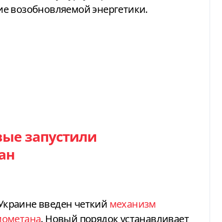
е возобновляемой энергетики.
вые запустили
ан
 Украине введен четкий
механизм
иометана
. Новый порядок устанавливает