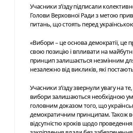
Учасники з’їзду підписали колектив
Голови Верховної Ради з метою при
питань, що стоять перед українсько
«Вибори – це основа демократії, це
свою позицію і впливати на майбутнє
принцип залишається незмінним дл
незалежно від викликів, які постають
Учасники з’їзду звернули увагу на те
вибори залишаються необхідною умо
головним доказом того, що українсь
демократичним принципам. Також в
відсутністю кроків щодо проведення 
закріплення влади без забезпечення