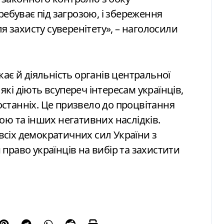
еребуває під загрозою, і збереження
 захисту суверенітету», – наголосили
кає й діяльність органів центральної
які діють всупереч інтересам українців,
останніх. Це призвело до процвітання
дою та інших негативних наслідків.
всіх демократичних сил України з
 право українців на вибір та захистити