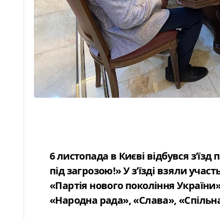
6 листопада в Києві відбувся зʼїзд
під загрозою!» У з’їзді взяли уча
«Партія нового покоління України»
«Народна рада», «Слава», «Спільна