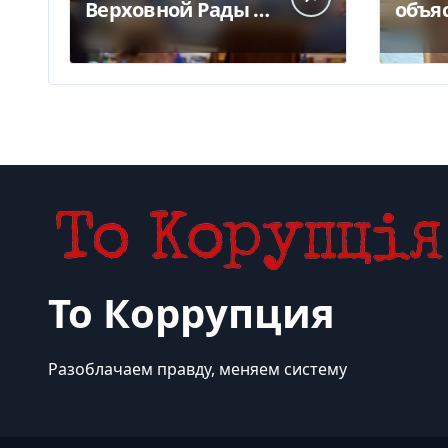
Верховной Рады —
объя
куда исчез 71
конф
народный депутат
Укрпо
за семь лет
за п
То Коррупция
Разоблачаем правду, меняем систему