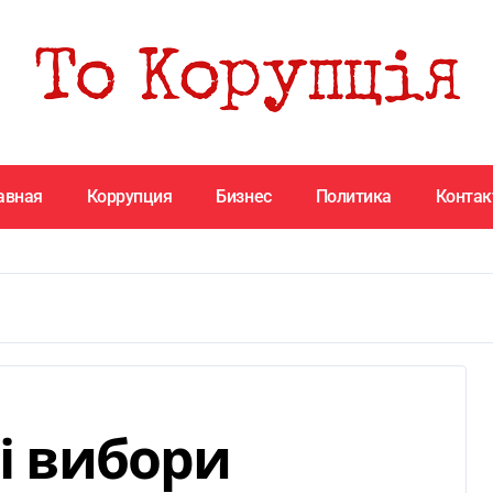
авная
Коррупция
Бизнес
Политика
Конта
ні вибори