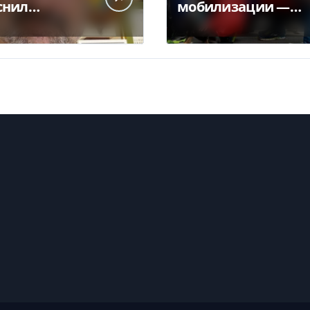
снил
мобилизации —
ликт
кто из украинцев
чты с НБУ из-
потеряет право на
латежек
временную
защиту в ЕС