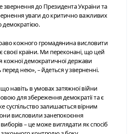
не звернення до Президента України та
вернення уваги до критично важливих
ю демократією.
 право кожного громадянина висловити
 своєї країни. Ми переконані, що цей
я кожної демократичної держави
 перед нею», – йдеться у зверненні.
, що навіть в умовах затяжної війни
вою для збереження демократії та є
ке суспільство залишається вірним
они висловили занепокоєння
виборів – це може виглядати як спосіб
 законного контролю з боку