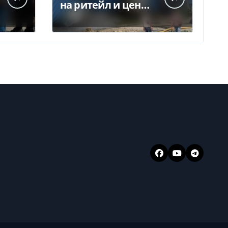
на ритейл и цены
— Delo.ua