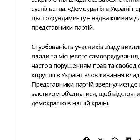
суспільства. «Демократія в Україні п
цього фундаменту є надважливим для
представники партій.
Стурбованість учасників з’їзду викли
влади та місцевого самоврядування, 
часто з порушенням прав та свобод 
корупції в Україні, зловживання вла
Представники партій звернулися до 
закликом об’єднатися, щоб відстояти
демократію в нашій країні.
Н
а