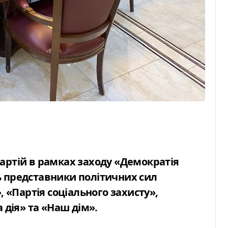
 партій в рамках заходу «Демократія
сть представники політичних сил
, «Партія соціального захисту»,
 дія» та «Наш дім».