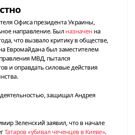
естно
ителя Офиса президента Украины,
ьное направление. Был
назначен
на
года, что вызвало критику в обществе,
на Евромайдана был заместителем
управления МВД, пытался
тов и оправдать силовые действия
нства.
й деятельностью, защищал Андрея
имир Зеленский заявил, что в начале
ег
Татаров «убивал чеченцев в Киеве»
.