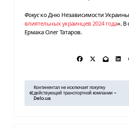
Фокус
ко Дню Независимости Украины
влиятельных украинцев 2024 года
«. 
Ермака Олег Татаров.
Н
Континентал не исключает покупку
действующей транспортной компании —
а
Delo.ua
в
и