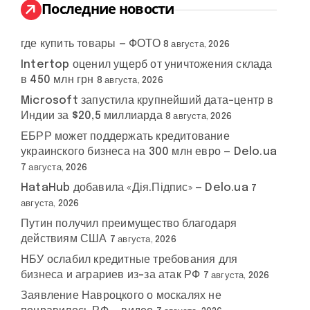
:
Последние новости
где купить товары — ФОТО
8 августа, 2026
Intertop оценил ущерб от уничтожения склада
в 450 млн грн
8 августа, 2026
Microsoft запустила крупнейший дата-центр в
Индии за $20,5 миллиарда
8 августа, 2026
ЕБРР может поддержать кредитование
украинского бизнеса на 300 млн евро — Delo.ua
7 августа, 2026
HataHub добавила «Дія.Підпис» — Delo.ua
7
августа, 2026
Путин получил преимущество благодаря
действиям США
7 августа, 2026
НБУ ослабил кредитные требования для
бизнеса и аграриев из-за атак РФ
7 августа, 2026
Заявление Навроцкого о москалях не