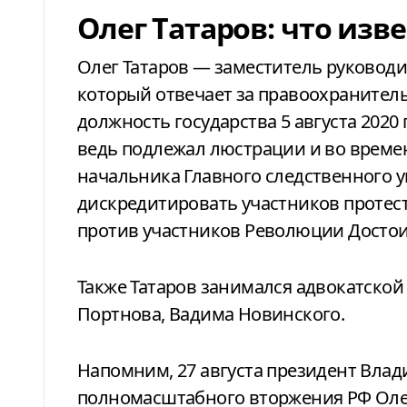
Олег Татаров: что изв
Олег Татаров — заместитель руковод
который отвечает за правоохранител
должность государства 5 августа 2020 
ведь подлежал люстрации и во време
начальника Главного следственного 
дискредитировать участников протес
против участников Революции Достои
Также Татаров занимался адвокатско
Портнова, Вадима Новинского.
Напомним, 27 августа президент Влад
полномасштабного вторжения РФ Ол