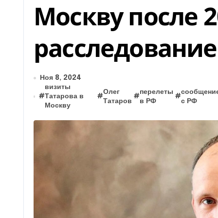
Москву после 2
расследование
Ноя 8, 2024
визиты
Олег
перелеты
сообщени
#
Татарова в
#
#
#
Татаров
в РФ
с РФ
Москву