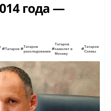
014 года —
Татаров
е
Татаров
Татаров
#
Татаров
#
#
самолет в
#
расследование
Схемы
Москву