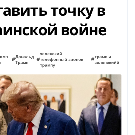
авить точку в
аинской войне
зеленский
рамп
Дональд
трамп и
#
#
телефонный звонок
#
й
Трамп
зеленскийй
трампу