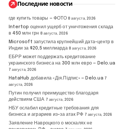
:
Последние новости
где купить товары — ФОТО
8 августа, 2026
Intertop оценил ущерб от уничтожения склада
в 450 млн грн
8 августа, 2026
Microsoft запустила крупнейший дата-центр в
Индии за $20,5 миллиарда
8 августа, 2026
ЕБРР может поддержать кредитование
украинского бизнеса на 300 млн евро — Delo.ua
7 августа, 2026
HataHub добавила «Дія.Підпис» — Delo.ua
7
августа, 2026
Путин получил преимущество благодаря
действиям США
7 августа, 2026
НБУ ослабил кредитные требования для
бизнеса и аграриев из-за атак РФ
7 августа, 2026
Заявление Навроцкого о москалях не