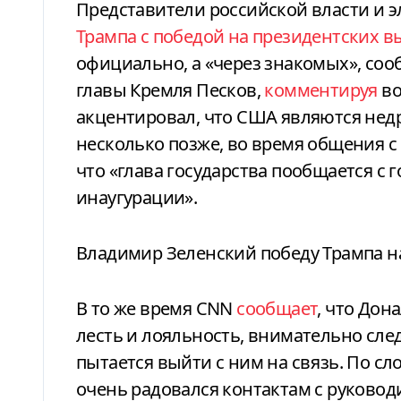
Представители российской власти и э
Трампа с победой на президентских в
официально, а «через знакомых», со
главы Кремля Песков,
комментируя
во
акцентировал, что США являются нед
несколько позже, во время общения с
что «глава государства пообщается с 
инаугурации».
Владимир Зеленский победу Трампа 
В то же время CNN
сообщает
, что Дон
лесть и лояльность, внимательно след
пытается выйти с ним на связь. По сл
очень радовался контактам с руково