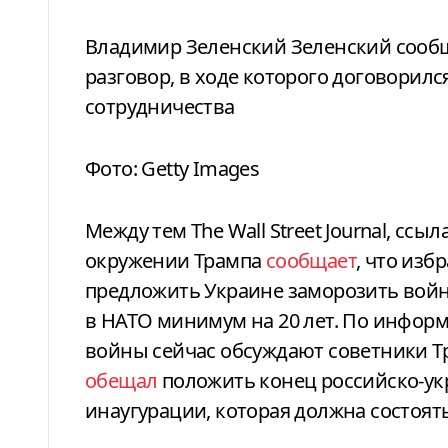
Владимир Зеленский Зеленский сообщил, что провел с Трампом телефонный
разговор, в ходе которого договорилс
сотрудничества
Фото: Getty Images
Между тем The Wall Street Journal, с
окружении Трампа
сообщает
, что из
предложить Украине заморозить войну
в НАТО минимум на 20 лет. По информ
войны сейчас обсуждают советники Тр
обещал
положить конец российско-ук
инаугурации, которая должна состоять