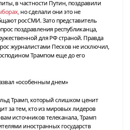
литы, в частности Путин, поздравили
ыборах,
но сделали они это не
общают росСМИ. Зато представитель
прос поздравления республиканца,
ружественной для РФ страной. Правда
 рос журналистами Песков не исключил,
господином Трампом еще до его
назвал «особенным днем»
альд Трамп, который слишком ценит
ит за тем, кто из мировых лидеров
овам источников телеканала, Трамп
дителями иностранных государств