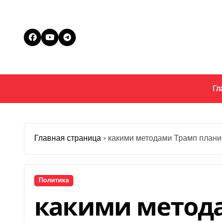
Перейти
к
содержанию
Гл
Главная страница
»
какими методами Трамп планир
Политика
какими метод