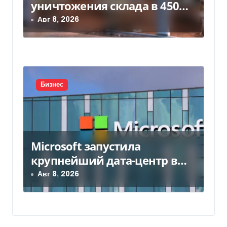
уничтожения склада в 450
млн грн
Авг 8, 2026
Бизнес
Microsoft запустила
крупнейший дата-центр в
Индии за $20,5 миллиарда
Авг 8, 2026