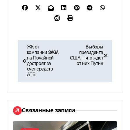
Н
ЖК от
Выборы
компании SAGA
президента
а
на Почайной
США — что ждет
достроят за
от них Путин
в
счет средств
АТБ
и
г
а
Связанные записи
ц
и