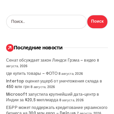
Н
а
й
т
и
:
Последние новости
Сенат обсуждает закон Линдси Грэма — видео
8
августа, 2026
где купить товары — ФОТО
8 августа, 2026
Intertop оценил ущерб от уничтожения склада в
450 млн грн
8 августа, 2026
Microsoft запустила крупнейший дата-центр в
Индии за $20,5 миллиарда
8 августа, 2026
ЕБРР может поддержать кредитование украинского
бизнеса на 300 млн евро — Delo.ua
7 августа, 2026