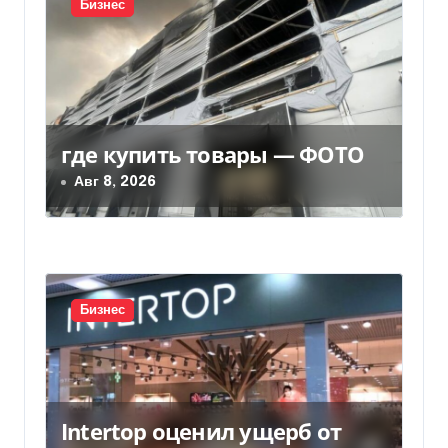
Бизнес
я
п
о
з
где купить товары — ФОТО
Авг 8, 2026
а
п
и
с
Бизнес
я
м
Intertop оценил ущерб от