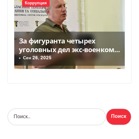
Коррупция
За фигуранта четырех
уголовных дел экс-военкома
Борисова внесли более 44
Сен 26, 2025
млн залога
Н
а
й
т
и