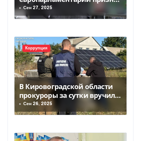
з
получение взяток от
Сен 27, 2025
а
украинского экс-нардепа
п
Волошина
и
с
Коррупция
я
м
В Кировоградской области
прокуроры за сутки вручили
18 подозрений в незаконном
Сен 26, 2025
обогащении