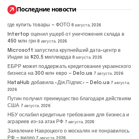
:
Последние новости
где купить товары — ФОТО
8 августа, 2026
Intertop оценил ущерб от уничтожения склада в
450 млн грн
8 августа, 2026
Microsoft запустила крупнейший дата-центр в
Индии за $20,5 миллиарда
8 августа, 2026
ЕБРР может поддержать кредитование украинского
бизнеса на 300 млн евро — Delo.ua
7 августа, 2026
HataHub добавила «Дія.Підпис» — Delo.ua
7 августа,
2026
Путин получил преимущество благодаря действиям
США
7 августа, 2026
НБУ ослабил кредитные требования для бизнеса и
аграриев из-за атак РФ
7 августа, 2026
Заявление Навроцкого о москалях не понравилось
РФ — видео
7 августа, 2026