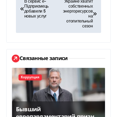
В сервис е-
Украине хватит
Підприємець
собственных
а
добавили 5
энергоресурсов
новых услуг
на
в
отопительный
сезон
и
г
а
Связанные записи
ц
и
Коррупция
я
п
о
Бывший
европарламентарий признал