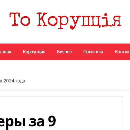
авная
Коррупция
Бизнес
Политика
Конта
в 2024 года
ры за 9