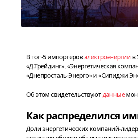
В топ-5 импортеров
электроэнергии
в 
«Д.Трейдинг», «Энергетическая компа
«Днепросталь-Энерго» и «Сипиджи Эн
Об этом свидетельствуют
данные
мони
Как распределился им
Доли энергетических компаний-лидер
структуре общего объема импорта ра