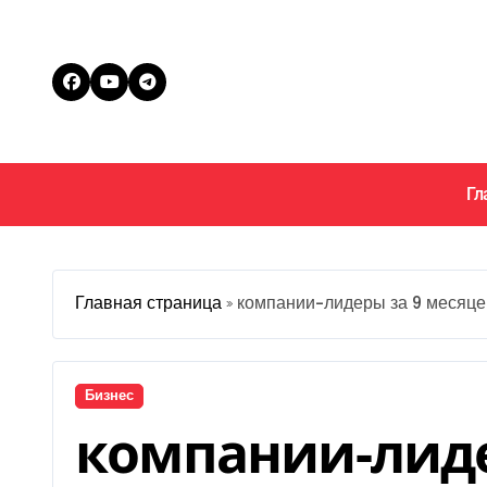
Перейти
к
содержанию
Гл
Главная страница
»
компании-лидеры за 9 месяце
Бизнес
компании-лиде