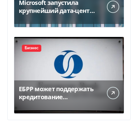
Microsoft запустила
крупнейший дата-центр
в Индии за $20,5
миллиарда
Бизнес
ЕБРР может поддержать
кредитование
украинского бизнеса на
300 млн евро — Delo.ua