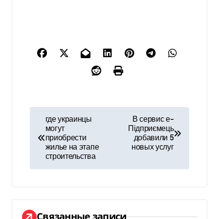
Н
где украинцы
В сервис е-
могут
Підприємець
а
приобрести
добавили 5
жилье на этапе
новых услуг
в
строительства
и
г
а
Связанные записи