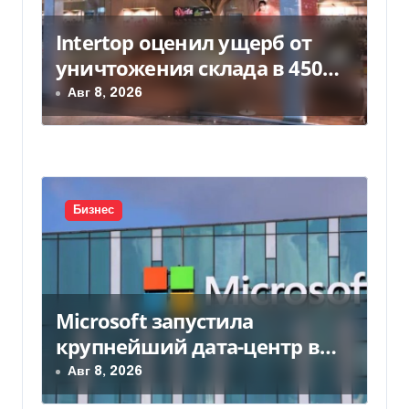
м
Intertop оценил ущерб от
уничтожения склада в 450
млн грн
Авг 8, 2026
Бизнес
Microsoft запустила
крупнейший дата-центр в
Индии за $20,5 миллиарда
Авг 8, 2026