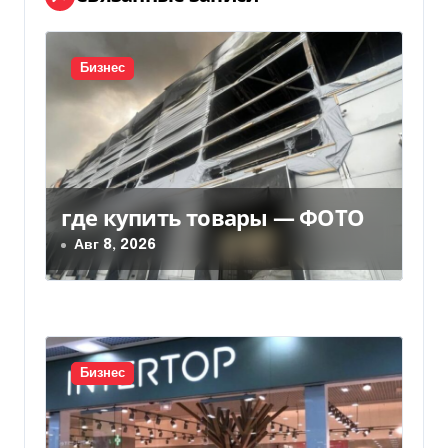
ц
и
Бизнес
я
п
о
где купить товары — ФОТО
з
Авг 8, 2026
а
п
и
Бизнес
с
я