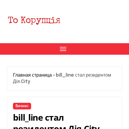
Перейти
к
содержанию
Главная страница
»
bill_line стал резидентом
Дія.City
Бизнес
bill_line стал
резидентом Дія.City