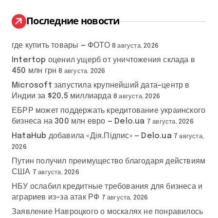
и
:
Последние новости
где купить товары — ФОТО
8 августа, 2026
Intertop оценил ущерб от уничтожения склада в
450 млн грн
8 августа, 2026
Microsoft запустила крупнейший дата-центр в
Индии за $20,5 миллиарда
8 августа, 2026
ЕБРР может поддержать кредитование украинского
бизнеса на 300 млн евро — Delo.ua
7 августа, 2026
HataHub добавила «Дія.Підпис» — Delo.ua
7 августа,
2026
Путин получил преимущество благодаря действиям
США
7 августа, 2026
НБУ ослабил кредитные требования для бизнеса и
аграриев из-за атак РФ
7 августа, 2026
Заявление Навроцкого о москалях не понравилось