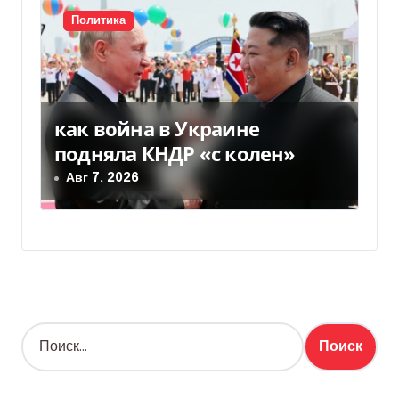
Политика
как война в Украине
подняла КНДР «с колен»
Авг 7, 2026
Н
а
й
т