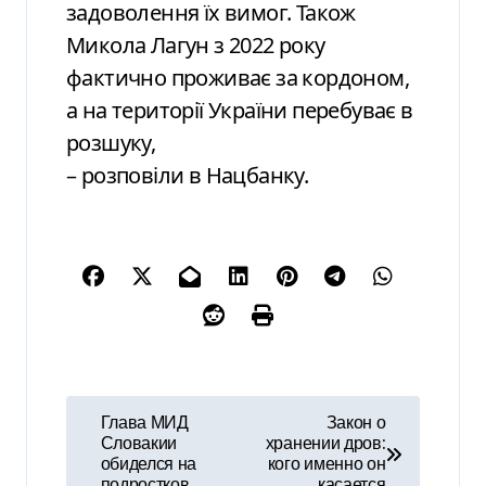
задоволення їх вимог. Також
Микола Лагун з 2022 року
фактично проживає за кордоном,
а на території України перебуває в
розшуку,
– розповіли в Нацбанку.
Н
Глава МИД
Закон о
Словакии
хранении дров:
а
обиделся на
кого именно он
подростков,
касается