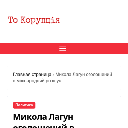
Перейти
к
содержанию
Главная страница
»
Микола Лагун оголошений
в міжнародний розшук
Политика
Микола Лагун
оголошений в