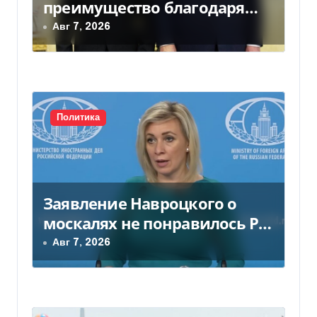
преимущество благодаря
п
действиям США
Авг 7, 2026
и
с
я
Политика
м
Заявление Навроцкого о
москалях не понравилось РФ
— видео
Авг 7, 2026