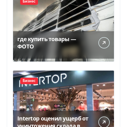
Бизнес
где купить товары —
ФОТО
Бизнес
Intertop оценил ущерб от
уничтожения склада в