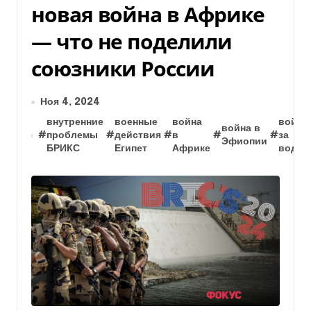
новая война в Африке
— что не поделили
союзники России
Ноя 4, 2024
внутренние
военные
война
война
война в
#
проблемы
#
действия
#
в
#
#
за
Эфиопии
БРИКС
Египет
Африке
воду