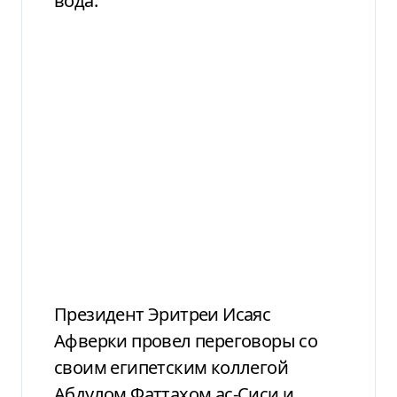
вода.
Президент Эритреи Исаяс
Афверки провел переговоры со
своим египетским коллегой
Абдулом Фаттахом ас-Сиси и