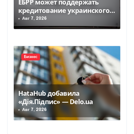
ЕБРР может поддержать
кредитование украинского
бизнеса на 300 млн евро —
Авг 7, 2026
Delo.ua
Бизнес
HataHub добавила
«Дія.Підпис» — Delo.ua
Авг 7, 2026