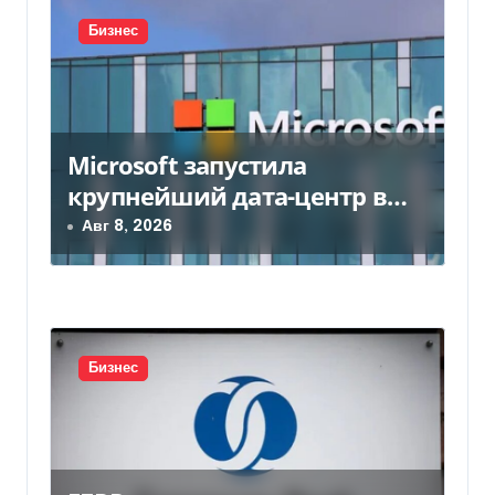
и
Бизнес
я
п
о
Microsoft запустила
з
крупнейший дата-центр в
Индии за $20,5 миллиарда
Авг 8, 2026
а
п
и
с
Бизнес
я
м