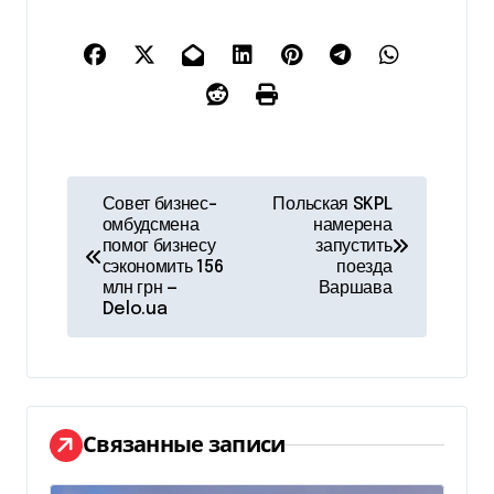
Н
Совет бизнес-
Польская SKPL
омбудсмена
намерена
а
помог бизнесу
запустить
сэкономить 156
поезда
в
млн грн —
Варшава
Delo.ua
и
г
а
Связанные записи
ц