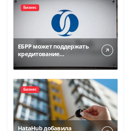
Бизнес
ЕБРР может поддержать
кредитование
украинского бизнеса на
300 млн евро — Delo.ua
Бизнес
HataHub добавила