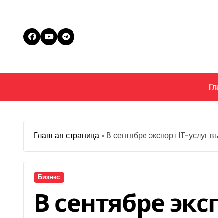
Перейти
к
содержанию
Гл
Главная страница
»
В сентябре экспорт IT-услуг в
Бизнес
В сентябре эксп