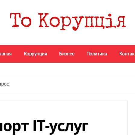
авная
Коррупция
Бизнес
Политика
Конта
ырос
орт IT-услуг