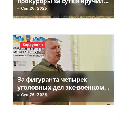
прокуроры за сутки вручили
18 подозрений в незаконном
Сен 26, 2025
обогащении
Коррупция
За фигуранта четырех
уголовных дел экс-военкома
Борисова внесли более 44
Сен 26, 2025
млн залога