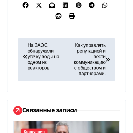
Н
На ЗАЭС
Как управлять
обнаружили
репутацией и
а
утечку воды на
вести
одном из
коммуникацию
в
реакторов
с обществом и
партнерами.
и
г
а
Связанные записи
ц
и
Коррупция