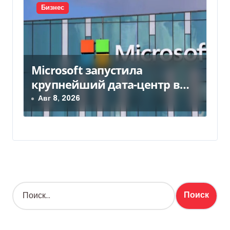
Бизнес
Microsoft запустила
крупнейший дата-центр в
Индии за $20,5 миллиарда
Авг 8, 2026
Н
а
й
т