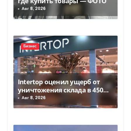
где купить товары — ФОТО
а
Авг 8, 2026
п
и
с
Бизнес
я
м
Intertop оценил ущерб от
уничтожения склада в 450
млн грн
Авг 8, 2026