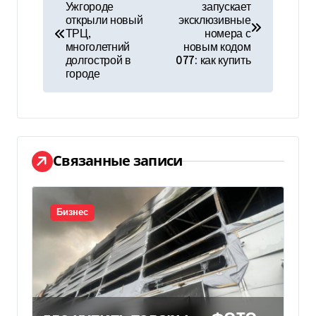
Ужгороде
запускает
а
открыли новый
эксклюзивные
ТРЦ,
номера с
в
многолетний
новым кодом
долгострой в
077: как купить
и
городе
г
а
ц
Связанные записи
и
я
Бизнес
п
о
з