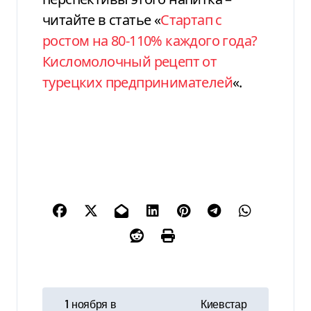
читайте в статье «
Стартап с
ростом на 80-110% каждого года?
Кисломолочный рецепт от
турецких предпринимателей
«.
Н
1 ноября в
Киевстар