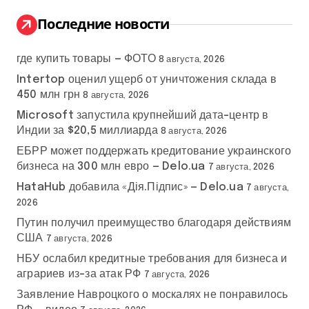
и
:
Последние новости
где купить товары — ФОТО
8 августа, 2026
Intertop оценил ущерб от уничтожения склада в
450 млн грн
8 августа, 2026
Microsoft запустила крупнейший дата-центр в
Индии за $20,5 миллиарда
8 августа, 2026
ЕБРР может поддержать кредитование украинского
бизнеса на 300 млн евро — Delo.ua
7 августа, 2026
HataHub добавила «Дія.Підпис» — Delo.ua
7 августа,
2026
Путин получил преимущество благодаря действиям
США
7 августа, 2026
НБУ ослабил кредитные требования для бизнеса и
аграриев из-за атак РФ
7 августа, 2026
Заявление Навроцкого о москалях не понравилось