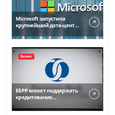
Microsoft запустила
крупнейший дата-центр
в Индии за $20,5
миллиарда
Бизнес
ЕБРР может поддержать
кредитование
украинского бизнеса на
300 млн евро — Delo.ua