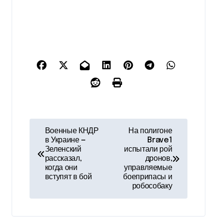
Н
Военные КНДР
На полигоне
в Украине —
Brave1
а
Зеленский
испытали рой
рассказал,
дронов,
в
когда они
управляемые
вступят в бой
боеприпасы и
и
робособаку
г