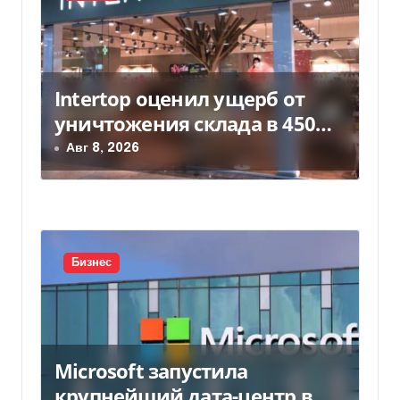
я
м
Intertop оценил ущерб от
уничтожения склада в 450
млн грн
Авг 8, 2026
Бизнес
Microsoft запустила
крупнейший дата-центр в