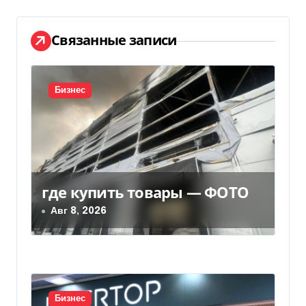
а
ц
Связанные записи
и
я
Бизнес
п
о
з
где купить товары — ФОТО
а
Авг 8, 2026
п
и
с
Бизнес