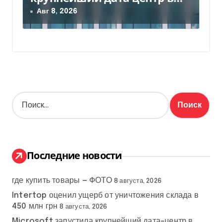
Индии за $20,5 миллиарда
Авг 8, 2026
Н
а
й
т
и
:
Последние новости
где купить товары — ФОТО
8 августа, 2026
Intertop оценил ущерб от уничтожения склада в
450 млн грн
8 августа, 2026
Microsoft запустила крупнейший дата-центр в