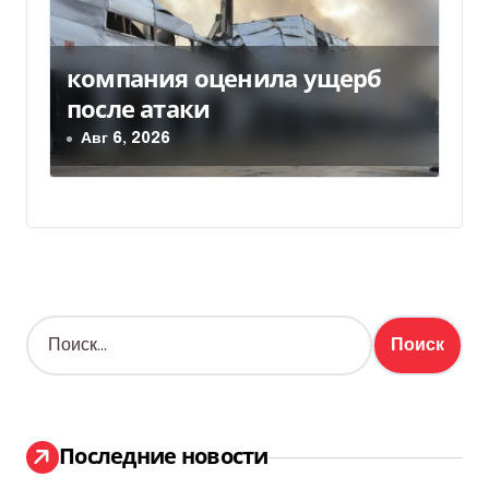
компания оценила ущерб
после атаки
Авг 6, 2026
Н
а
й
т
и
:
Последние новости