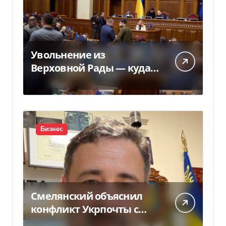
Увольнение из
Верховной Рады — куда
исчез 71 народный
депутат за семь лет
Бизнес
Смелянский объяснил
конфликт Укрпочты с
НБУ из-за платежек