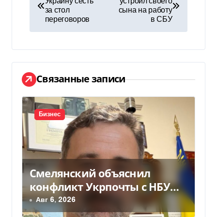
Украину сесть
устроил своего
а
за стол
сына на работу
переговоров
в СБУ
в
и
г
Связанные записи
а
ц
Бизнес
и
я
п
Смелянский объяснил
о
конфликт Укрпочты с НБУ
из-за платежек
Авг 6, 2026
з