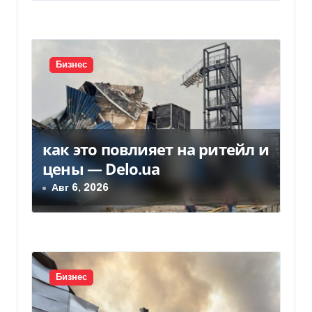
а
п
и
Бизнес
с
я
как это повлияет на ритейл и
м
цены — Delo.ua
Авг 6, 2026
Бизнес