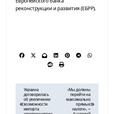
Европейского банка
реконструкции и развития (ЕБРР).
Н
Украина
«Мы должны
договорилась
перейти на
а
об увеличении
максимально
возможности
прямые
в
импорта
налоги», —