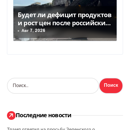
Будет ли дефицит продуктов
и рост цен после российских
ударов по складам
Авг 7, 2026
Н
а
й
т
и
:
Последние новости
Трамп ответил на просьбу Зеленского о