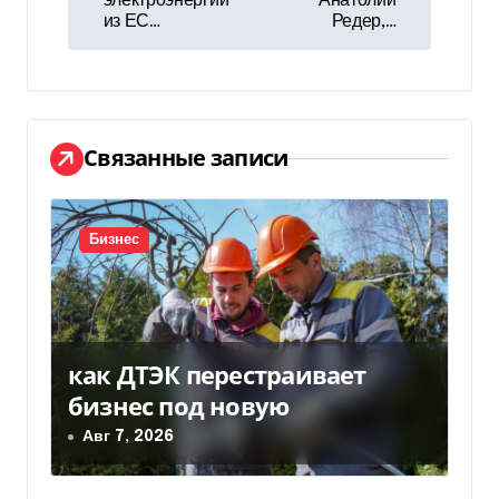
электроэнергии
Анатолий
и
из ЕС…
Редер,…
г
а
ц
Связанные записи
и
я
Бизнес
п
о
как ДТЭК перестраивает
з
бизнес под новую
а
Авг 7, 2026
п