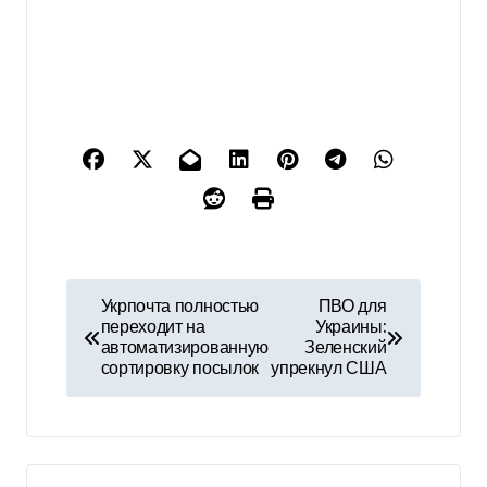
Н
Укрпочта полностью
ПВО для
переходит на
Украины:
а
автоматизированную
Зеленский
сортировку посылок
упрекнул США
в
и
г