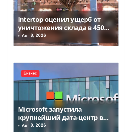
я
Intertop оценил ущерб от
м
уничтожения склада в 450
млн грн
Авг 8, 2026
Бизнес
Microsoft запустила
крупнейший дата-центр в
Индии за $20,5 миллиарда
Авг 8, 2026