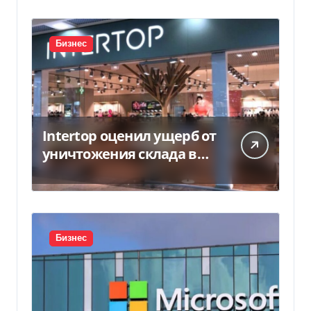
Бизнес
Intertop оценил ущерб от
уничтожения склада в
450 млн грн
Бизнес