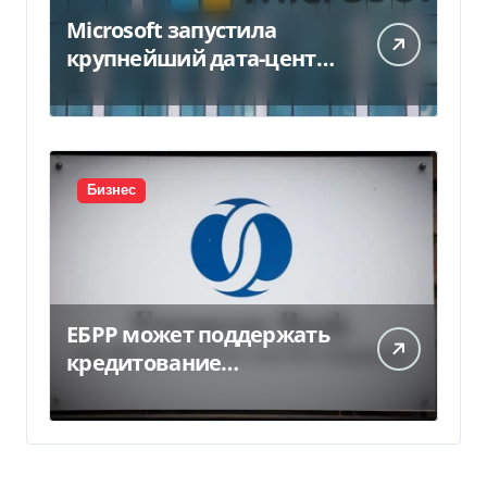
Microsoft запустила
крупнейший дата-центр
в Индии за $20,5
миллиарда
Бизнес
ЕБРР может поддержать
кредитование
украинского бизнеса на
300 млн евро — Delo.ua