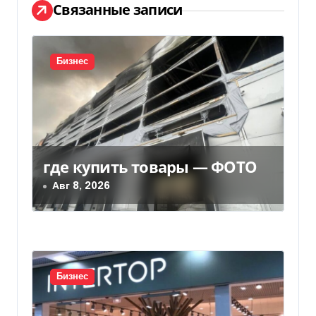
Связанные записи
а
ц
Бизнес
и
я
п
о
где купить товары — ФОТО
Авг 8, 2026
з
а
п
и
Бизнес
с