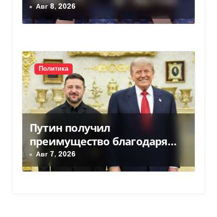
Авг 8, 2026
Политика
Путин получил
преимущество благодаря
действиям США
Авг 7, 2026