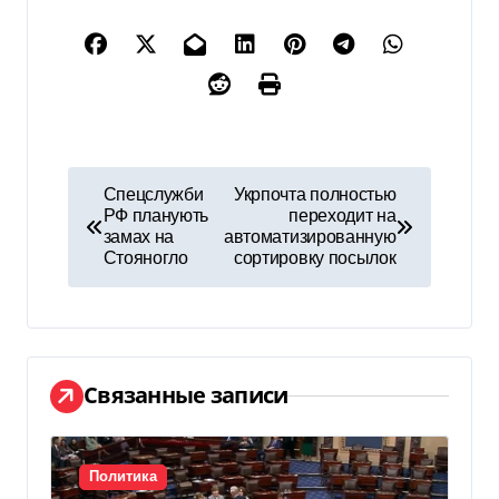
Н
Спецслужби
Укрпочта полностью
РФ планують
переходит на
а
замах на
автоматизированную
Стояногло
сортировку посылок
в
и
г
Связанные записи
а
ц
Политика