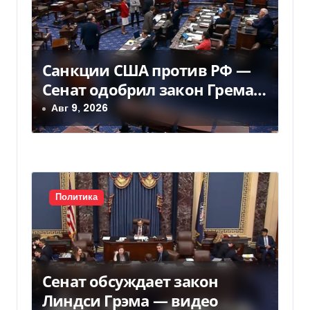
и
я
п
Санкции США против РФ —
о
Сенат одобрил закон Грема
— Фокус
Авг 9, 2026
з
а
п
и
Политика
с
я
Сенат обсуждает закон
м
Линдси Грэма — видео