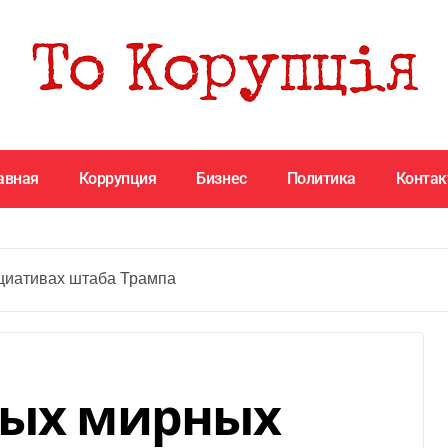
авная
Коррупция
Бизнес
Политика
Конта
циативах штаба Трампа
вых мирных