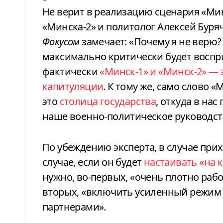
Не верит в реализацию сценария «Ми
«Минска-2» и политолог Алексей Буряче
Фокусом
замечает: «Почему я не верю? 
максимально критически будет воспр
фактически
«Минск-1» и «Минск-2» — 
капитуляции
. К тому же, само слово
это
столица государства
, откуда в нас
наше военно-политическое руководств
По убеждению эксперта, в случае прих
случае, если он будет
настаивать «на 
нужно, во-первых, «очень плотно рабо
вторых, «включить усиленный режим
партнерами».