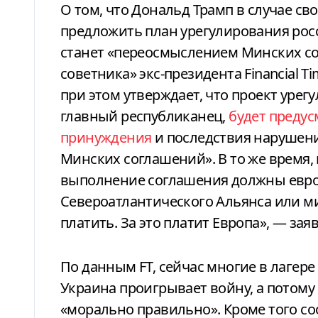
О том, что Дональд Трамп в случае своей победы на выборах 5 ноября может
предложить план урегулирования рос
станет «переосмыслением Минских с
советника» экс-президента Financial 
при этом утверждает, что проект уре
главный республиканец,
будет преду
принуждения
и последствия нарушени
Минских соглашений». В то же время,
выполнение соглашения должны европ
Североатлантического Альянса или м
платить. За это платит Европа», — зая
По данным FT, сейчас многие в лагере
Украина проигрывает войну, а потому
«морально правильно». Кроме того соо