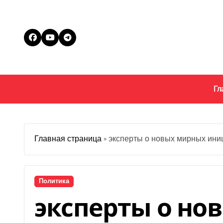
Перейти
к
содержанию
Гл
Главная страница
»
эксперты о новых мирных ини
Политика
эксперты о но