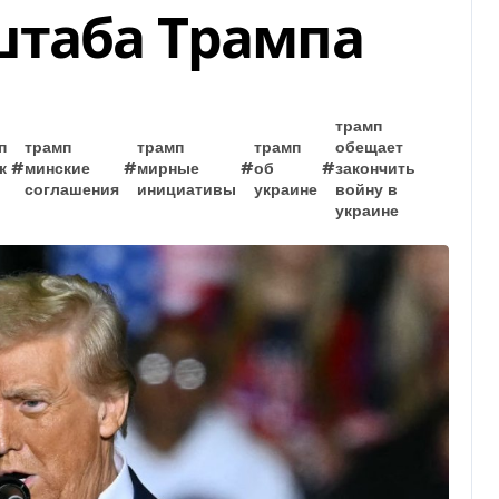
штаба Трампа
трамп
п
трамп
трамп
трамп
обещает
к
#
минские
#
мирные
#
об
#
закончить
соглашения
инициативы
украине
войну в
украине