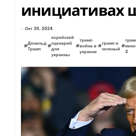
инициативах 
Окт 30, 2024
корейский
трамп
трам
Дональд
сценарий
трамп и
#
#
#
война в
#
#
минс
Трамп
для
зеленый
украине
3
украины