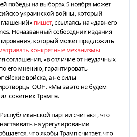
сийско-украинской войны, который
оглашений»
пишет
, ссылаясь на «давнего
Times. Неназванный собеседник издания
гулирования, который может предложить
сматривать конкретные механизмы
я соглашения, «в отличие от неудачных
 по его мнению, гарантировать
ейские войска, а не силы
иротворцы ООН. «Мы за это не будем
вил советник Трампа.
 Республиканской партии считают, что
 настаивать на урегулировании
бщается, что якобы Трамп считает, что