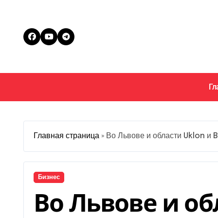
Перейти
к
содержанию
Гл
Главная страница
»
Во Львове и области Uklon и B
Бизнес
Во Львове и об