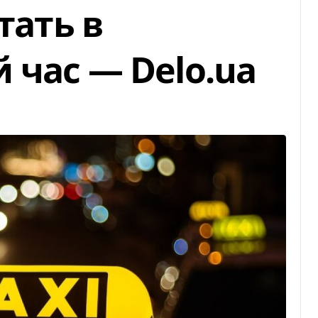
тать в
 час — Delo.ua