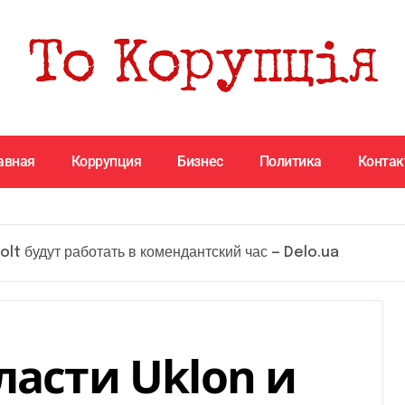
авная
Коррупция
Бизнес
Политика
Конта
olt будут работать в комендантский час — Delo.ua
ласти Uklon и