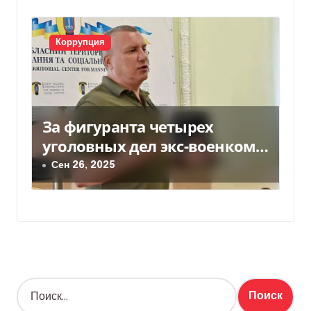
Коррупция
За фигуранта четырех
уголовных дел экс-военкома
Борисова внесли более 44
Сен 26, 2025
млн залога
Н
а