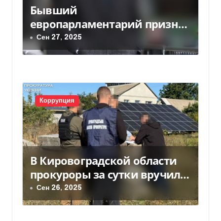
о
Бывший
з
европарламентарий признал
получение взяток от
Сен 27, 2025
а
украинского экс-нардепа
п
Волошина
и
с
Коррупция
я
м
В Кировоградской области
прокуроры за сутки вручили
18 подозрений в незаконном
Сен 26, 2025
обогащении