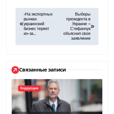
Н
«На экспортных
Выборы
рынках
президента в
а
украинский
Украине —
бизнес теряет
Стефанчук
в
из-за…
объяснил свое
заявление
и
г
а
Связанные записи
ц
и
Коррупция
я
п