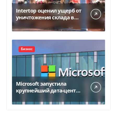
Intertop оценил ущерб от
уничтожения склада в
450 млн грн
Бизнес
Microsoft запустила
крупнейший дата-центр
в Индии за $20,5
миллиарда