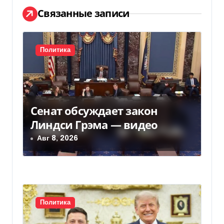
ц
Связанные записи
и
я
Политика
п
о
Сенат обсуждает закон
з
Линдси Грэма — видео
а
Авг 8, 2026
п
и
с
Политика
я