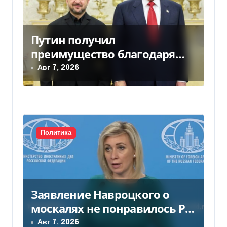
м
Путин получил
преимущество благодаря
действиям США
Авг 7, 2026
Политика
Заявление Навроцкого о
москалях не понравилось РФ
— видео
Авг 7, 2026