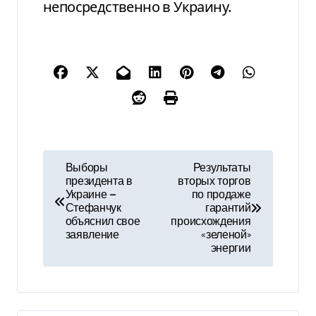
непосредственно в Украину.
Н
Выборы
Результаты
президента в
вторых торгов
а
Украине —
по продаже
Стефанчук
гарантий
в
объяснил свое
происхождения
заявление
«зеленой»
и
энергии
г
а