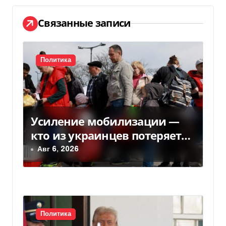
а
Связанные записи
ц
и
Политика
я
п
о
Усиление мобилизации —
з
кто из украинцев потеряет
право на временную защиту
Авг 6, 2026
а
в ЕС
п
и
с
Политика