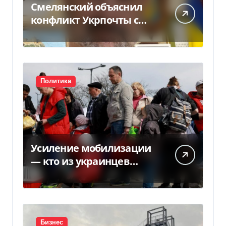
Смелянский объяснил
конфликт Укрпочты с
НБУ из-за платежек
Политика
Усиление мобилизации
— кто из украинцев
потеряет право на
временную защиту в ЕС
Бизнес