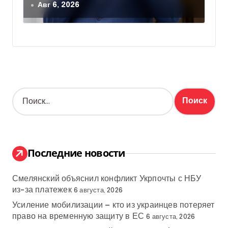
вступлении Украины в НАТО
Авг 6, 2026
Н
а
й
т
и
:
Последние новости
Смелянский объяснил конфликт Укрпочты с НБУ
из-за платежек
6 августа, 2026
Усиление мобилизации — кто из украинцев потеряет
право на временную защиту в ЕС
6 августа, 2026