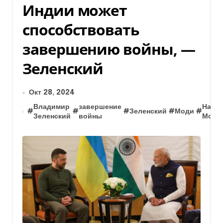
Индии может
способствовать
завершению войны, —
Зеленский
Окт 28, 2024
Владимир
завершение
Наре
#
#
#
Зеленский
#
Моди
#
Зеленский
войны
Моди