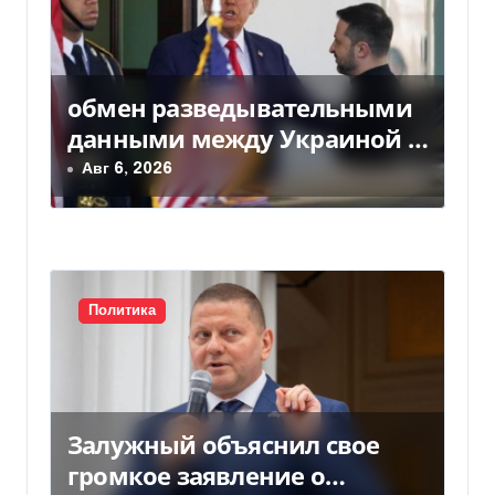
я
м
обмен разведывательными
данными между Украиной и
США значительно вырос, —
Авг 6, 2026
Politico
Политика
Залужный объяснил свое
громкое заявление о