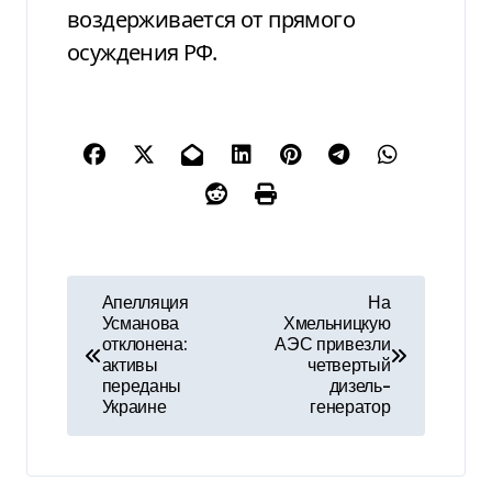
воздерживается от прямого
осуждения РФ.
Н
Апелляция
На
Усманова
Хмельницкую
а
отклонена:
АЭС привезли
активы
четвертый
в
переданы
дизель-
Украине
генератор
и
г