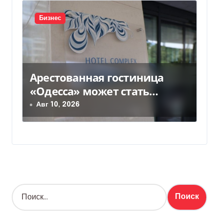
Бизнес
Арестованная гостиница
«Одесса» может стать
жильем для ВПЛ
Авг 10, 2026
Н
а
й