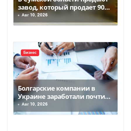
завод, который продает 90%
а
товаров за границу
Авг 10, 2026
п
и
с
Бизнес
я
м
Болгарские компании в
Украине заработали почти
25 млрд грн в год: кто в
Авг 10, 2026
лидерах