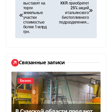
выставят на
KKR приобретет
а
торги
25% акций
земельные
итальянского
в
участки
биотопливного
стоимостью
подразделения…
и
более 1 млрд
грн.
г
а
ц
Связанные записи
и
я
Бизнес
п
о
з
В Сумской области продают