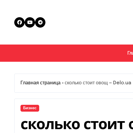
Перейти
к
содержанию
Гл
Главная страница
»
сколько стоит овощ — Delo.ua
Бизнес
сколько стоит 