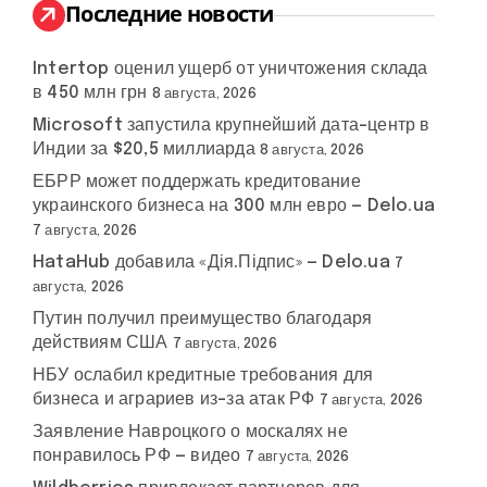
:
Последние новости
Intertop оценил ущерб от уничтожения склада
в 450 млн грн
8 августа, 2026
Microsoft запустила крупнейший дата-центр в
Индии за $20,5 миллиарда
8 августа, 2026
ЕБРР может поддержать кредитование
украинского бизнеса на 300 млн евро — Delo.ua
7 августа, 2026
HataHub добавила «Дія.Підпис» — Delo.ua
7
августа, 2026
Путин получил преимущество благодаря
действиям США
7 августа, 2026
НБУ ослабил кредитные требования для
бизнеса и аграриев из-за атак РФ
7 августа, 2026
Заявление Навроцкого о москалях не
понравилось РФ — видео
7 августа, 2026