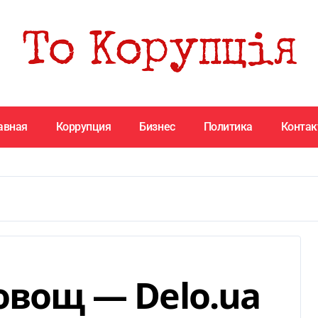
авная
Коррупция
Бизнес
Политика
Конта
овощ — Delo.ua