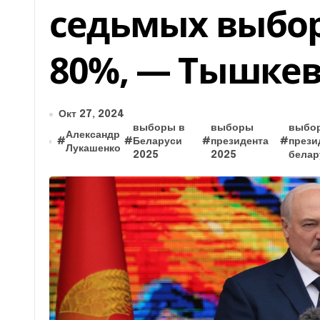
седьмых выбор
80%, — Тышке
Окт 27, 2024
выборы в
выборы
выбо
Александр
#
#
Беларуси
#
президента
#
прези
Лукашенко
2025
2025
белар