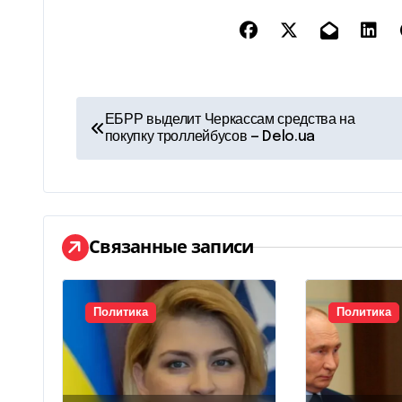
Н
ЕБРР выделит Черкассам средства на
покупку троллейбусов — Delo.ua
а
в
и
Связанные записи
г
а
Политика
Политика
ц
и