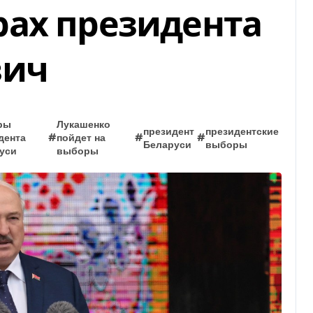
ах президента
вич
ры
Лукашенко
президент
президентские
дента
#
пойдет на
#
#
Беларуси
выборы
уси
выборы