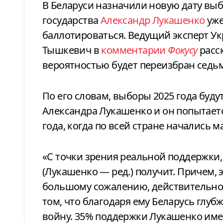
В Беларуси назначили новую дату выборов президента и нынешний глава
государства
Александр Лукашенко
уже
баллотироваться. Ведущий эксперт Ук
Тышкевич в
комментарии
Фокусу
расск
вероятностью будет переизбран седьм
По его словам, выборы 2025 года буд
Александра Лукашенко и он попытаетс
года, когда по всей стране начались 
«С точки зрения реальной поддержки,
(Лукашенко — ред.) получит. Причем, э
большому сожалению, действительно 
том, что благодаря ему Беларусь глуб
войну. 35% поддержки Лукашенко имее