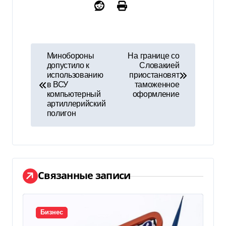
Н
Минобороны
На границе со
допустило к
Словакией
а
использованию
приостановят
в ВСУ
таможенное
в
компьютерный
оформление
артиллерийский
и
полигон
г
а
ц
Связанные записи
и
я
Бизнес