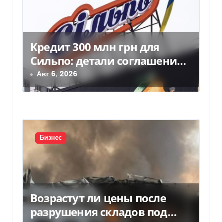
п
о
Кредит 300 млн грн для
з
Сильпо: детали соглашения с
а
Ощадбанком
Авг 6, 2026
п
и
с
Бизнес
я
м
Возрастут ли цены после
разрушения складов под