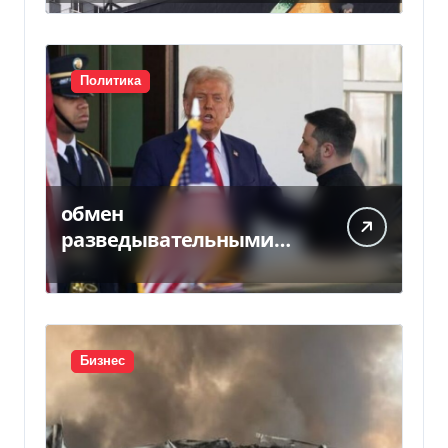
Ощадбанком
Политика
обмен
разведывательными
данными между
Украиной и США
значительно вырос, —
Politico
Бизнес