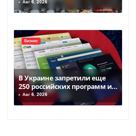
Киевом
Авг 6, 2026
Бизнес
В Украине запретили еще
250 российских программ и
видов оборудования —
Авг 6, 2026
Delo.ua