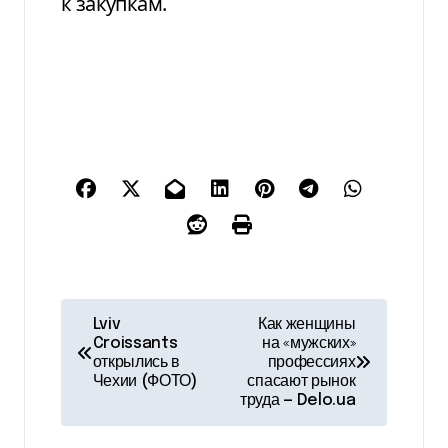
к закупкам.
Н
Lviv
Как женщины
Croissants
на «мужских»
а
открылись в
профессиях
Чехии (ФОТО)
спасают рынок
в
труда — Delo.ua
и