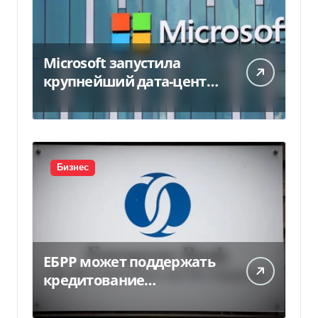
Microsoft запустила
крупнейший дата-центр
в Индии за $20,5
миллиарда
Бизнес
ЕБРР может поддержать
кредитование
украинского бизнеса на
300 млн евро — Delo.ua