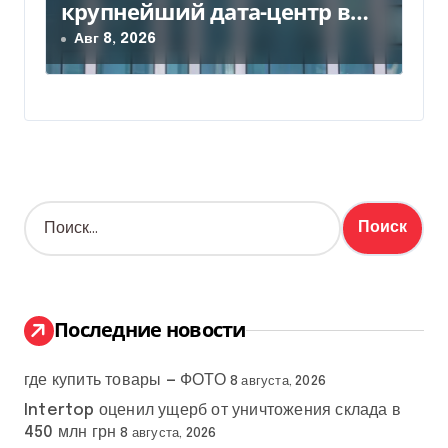
крупнейший дата-центр в
Индии за $20,5 миллиарда
Авг 8, 2026
Н
а
й
т
и
:
Последние новости
где купить товары — ФОТО
8 августа, 2026
Intertop оценил ущерб от уничтожения склада в
450 млн грн
8 августа, 2026