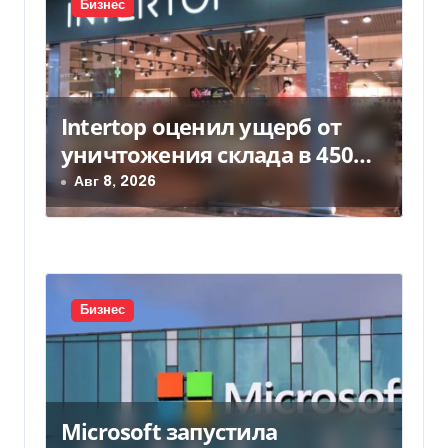
Бизнес
с
я
м
Intertop оценил ущерб от
уничтожения склада в 450
млн грн
Авг 8, 2026
Бизнес
Microsoft запустила