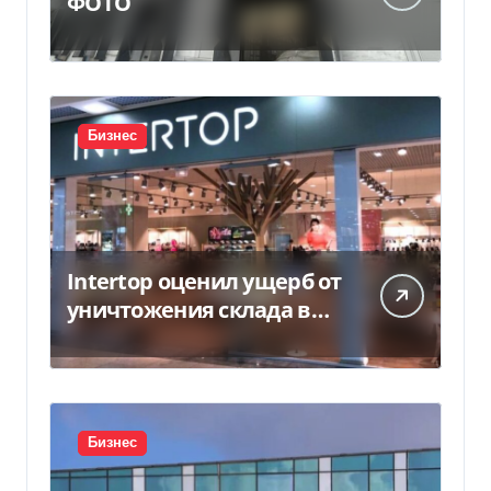
ФОТО
Бизнес
Intertop оценил ущерб от
уничтожения склада в
450 млн грн
Бизнес