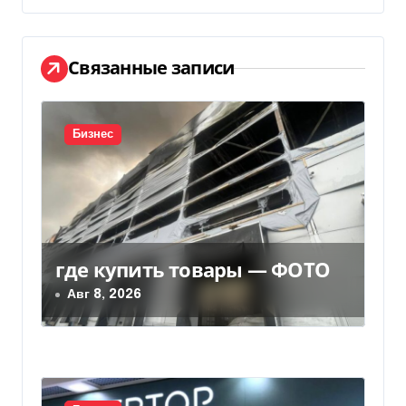
г
а
Связанные записи
ц
и
Бизнес
я
п
о
где купить товары — ФОТО
з
Авг 8, 2026
а
п
и