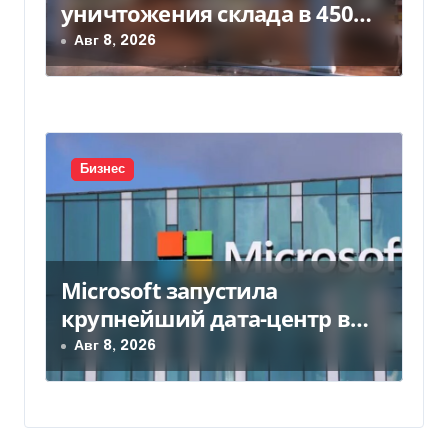
уничтожения склада в 450
млн грн
Авг 8, 2026
Бизнес
Microsoft запустила
крупнейший дата-центр в
Индии за $20,5 миллиарда
Авг 8, 2026