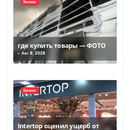
Бизнес
я
п
о
з
где купить товары — ФОТО
Авг 8, 2026
а
п
и
с
Бизнес
я
м
Intertop оценил ущерб от