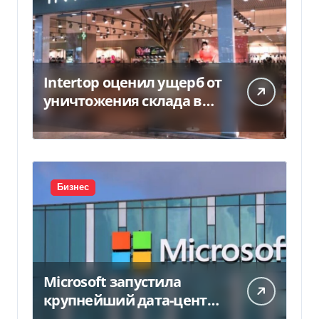
Intertop оценил ущерб от
уничтожения склада в
450 млн грн
Бизнес
Microsoft запустила
крупнейший дата-центр
в Индии за $20,5