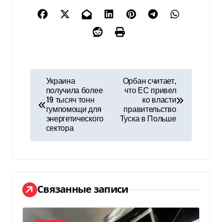
Н
Украина
Орбан считает,
получила более
что ЕС привел
а
19 тысяч тонн
ко власти
гумпомощи для
правительство
в
энергетического
Туска в Польше
сектора
и
г
а
Связанные записи
ц
и