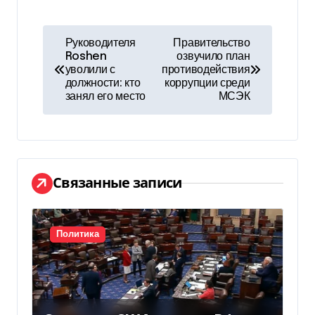
и
Н
г
Руководителя
Правительство
Roshen
озвучило план
а
а
уволили с
противодействия
должности: кто
коррупции среди
в
ц
занял его место
МСЭК
и
и
г
я
а
Связанные записи
п
ц
о
и
Политика
з
я
а
п
п