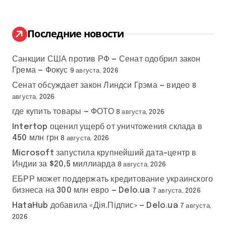
т
и
:
Последние новости
Санкции США против РФ — Сенат одобрил закон
Грема — Фокус
9 августа, 2026
Сенат обсуждает закон Линдси Грэма — видео
8
августа, 2026
где купить товары — ФОТО
8 августа, 2026
Intertop оценил ущерб от уничтожения склада в
450 млн грн
8 августа, 2026
Microsoft запустила крупнейший дата-центр в
Индии за $20,5 миллиарда
8 августа, 2026
ЕБРР может поддержать кредитование украинского
бизнеса на 300 млн евро — Delo.ua
7 августа, 2026
HataHub добавила «Дія.Підпис» — Delo.ua
7 августа,
2026