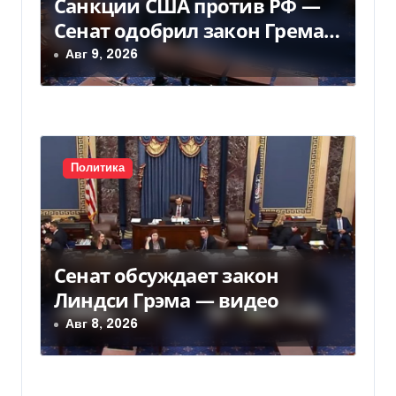
Санкции США против РФ —
о
и
Сенат одобрил закон Грема
з
с
— Фокус
Авг 9, 2026
а
я
п
м
и
Политика
с
я
м
Сенат обсуждает закон
Линдси Грэма — видео
Авг 8, 2026