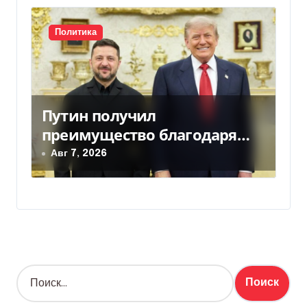
Политика
Путин получил
преимущество благодаря
действиям США
Авг 7, 2026
Н
а
й