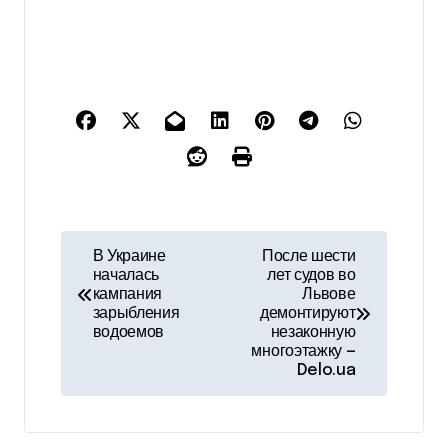
Н
В Украине
После шести
началась
лет судов во
а
кампания
Львове
зарыбления
демонтируют
в
водоемов
незаконную
многоэтажку —
и
Delo.ua
г