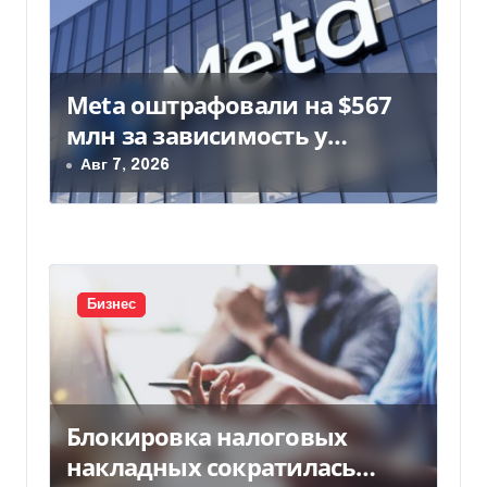
я
м
Meta оштрафовали на $567
млн за зависимость у
подростков
Авг 7, 2026
Бизнес
Блокировка налоговых
накладных сократилась