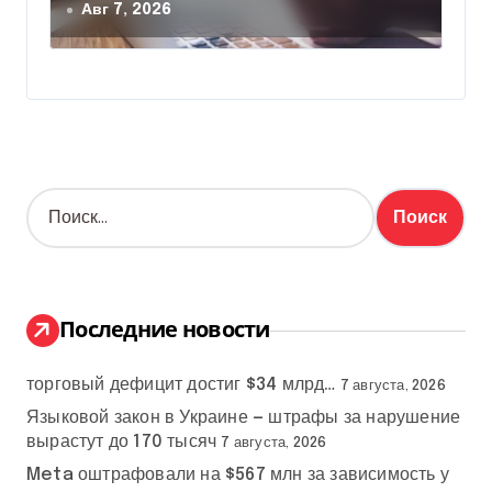
почти в 5 раз
Авг 7, 2026
Н
а
й
т
и
:
Последние новости
торговый дефицит достиг $34 млрд…
7 августа, 2026
Языковой закон в Украине — штрафы за нарушение
вырастут до 170 тысяч
7 августа, 2026
Meta оштрафовали на $567 млн за зависимость у