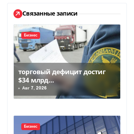
а
ц
Связанные записи
и
я
Бизнес
п
о
торговый дефицит достиг
з
$34 млрд…
а
Авг 7, 2026
п
и
с
Бизнес