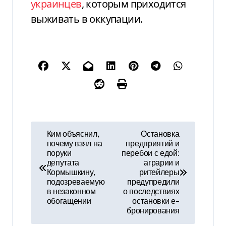
украинцев
, которым приходится
выживать в оккупации.
Н
Ким объяснил,
Остановка
почему взял на
предприятий и
а
поруки
перебои с едой:
депутата
аграрии и
в
Кормышкину,
ритейлеры
подозреваемую
предупредили
и
в незаконном
о последствиях
обогащении
остановки е-
г
бронирования