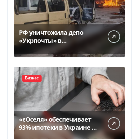
РФ уничтожила депо
«Укрпочты» в
Павлограде: есть
погибшие и ранены
Бизнес
«єОселя» обеспечивает
93% ипотеки в Украине –
банкиры