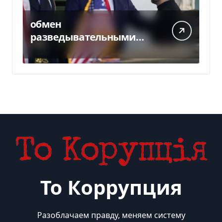
обмен
разведывательными
данными между
Украиной и США
значительно вырос, —
Politico
То Коррупция
Разоблачаем правду, меняем систему