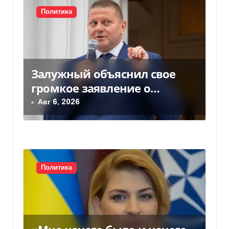
я
Политика
м
Залужный объяснил свое
громкое заявление о
вступлении Украины в НАТО
Авг 6, 2026
Политика