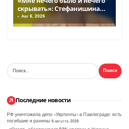
«Мне нечего было и нечего
скрывать»: Стефанишина
прокомментировала новое
Авг 6, 2026
подозрение
Н
а
й
т
и
:
Последние новости
РФ уничтожила депо «Укрпочты» в Павлограде: есть
погибшие и ранены
6 августа, 2026