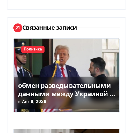
а
ц
и
Связанные записи
я
п
Политика
о
з
обмен разведывательными
а
данными между Украиной и
п
США значительно вырос, —
Авг 6, 2026
Politico
и
с