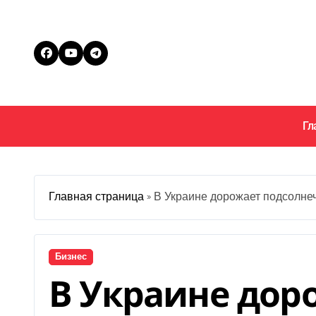
Перейти
к
содержанию
Гл
Главная страница
»
В Украине дорожает подсолне
Бизнес
В Украине дор