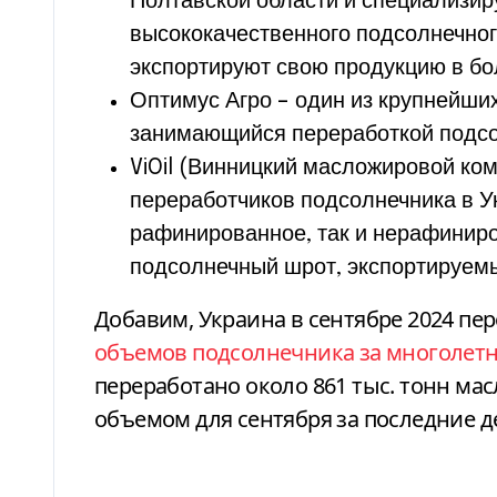
Полтавской области и специализир
высококачественного подсолнечног
экспортируют свою продукцию в бо
Оптимус Агро – один из крупнейших
занимающийся переработкой подсо
ViOil (Винницкий масложировой ко
переработчиков подсолнечника в У
рафинированное, так и нерафиниро
подсолнечный шрот, экспортируемы
Добавим, Украина в сентябре 2024 п
объемов подсолнечника за многолет
переработано около 861 тыс. тонн ма
объемом для сентября за последние де