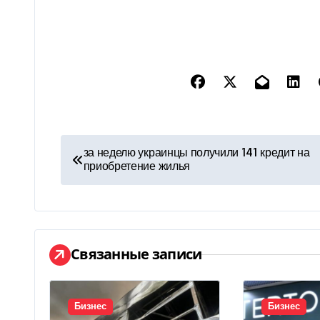
Н
за неделю украинцы получили 141 кредит на
приобретение жилья
а
в
и
Связанные записи
г
а
Бизнес
Бизнес