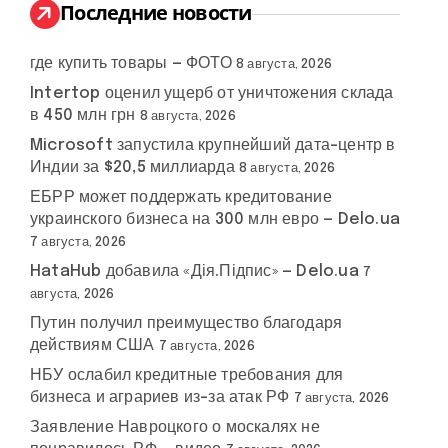
:
Последние новости
где купить товары — ФОТО
8 августа, 2026
Intertop оценил ущерб от уничтожения склада
в 450 млн грн
8 августа, 2026
Microsoft запустила крупнейший дата-центр в
Индии за $20,5 миллиарда
8 августа, 2026
ЕБРР может поддержать кредитование
украинского бизнеса на 300 млн евро — Delo.ua
7 августа, 2026
HataHub добавила «Дія.Підпис» — Delo.ua
7
августа, 2026
Путин получил преимущество благодаря
действиям США
7 августа, 2026
НБУ ослабил кредитные требования для
бизнеса и аграриев из-за атак РФ
7 августа, 2026
Заявление Навроцкого о москалях не