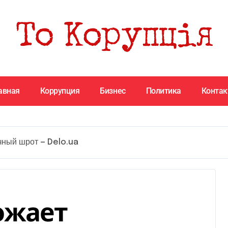
авная
Коррупция
Бизнес
Политика
Конта
чный шрот — Delo.ua
ожает