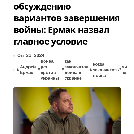
обсуждению
вариантов завершения
войны: Ермак назвал
главное условие
Окт 23, 2024
война
как
когда
Андрей
рф
закончится
мирн
#
#
#
#
закончится
#
Ермак
против
война в
пере
война
украины
Украине