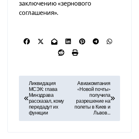
заключению «зернового
соглашения».
Н
Ликвидация
Авиакомпания
МСЭК: глава
«Новой почты»
а
Минздрава
получила
рассказал, кому
разрешение на
в
передадут их
полеты в Киев и
функции
Львов…
и
г