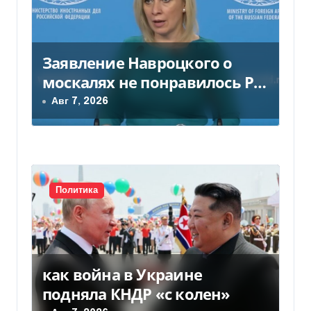
я
м
Заявление Навроцкого о
москалях не понравилось РФ
— видео
Авг 7, 2026
Политика
как война в Украине
подняла КНДР «с колен»