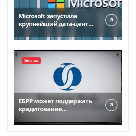
Microsoft запустила
крупнейший дата-центр
в Индии за $20,5
миллиарда
Бизнес
ЕБРР может поддержать
кредитование
украинского бизнеса на
300 млн евро — Delo.ua