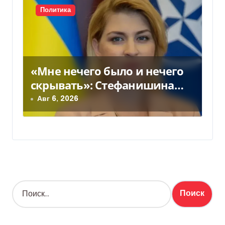
Политика
«Мне нечего было и нечего
скрывать»: Стефанишина
прокомментировала новое
Авг 6, 2026
подозрение
Н
а
й
т