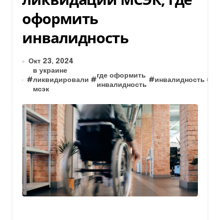
оформить
инвалидность
Окт 23, 2024
в украине
где оформить
к
#
ликвидировали
#
#
инвалидность
#
инвалидность
м
мсэк