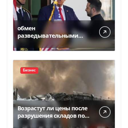
обмен
разведывательными
данными между
Украиной и США
значительно вырос, —
Politico
Бизнес
Возрастут ли цены после
разрушения складов под
Киевом