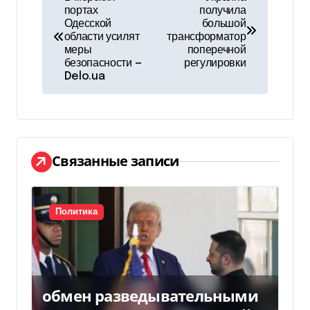
портах
получила
а
Одесской
большой
области усилят
трансформатор
в
меры
поперечной
безопасности —
регулировки
и
Delo.ua
г
а
ц
Связанные записи
и
я
Политика
п
о
обмен разведывательными
з