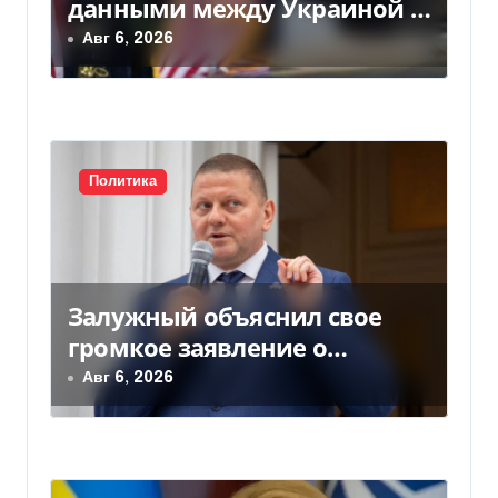
данными между Украиной и
а
США значительно вырос, —
Авг 6, 2026
Politico
п
и
с
Политика
я
м
Залужный объяснил свое
громкое заявление о
вступлении Украины в НАТО
Авг 6, 2026