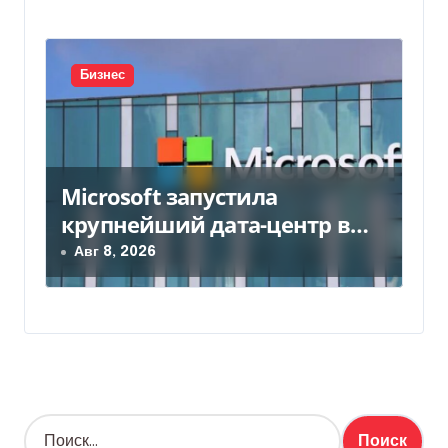
Бизнес
Microsoft запустила
крупнейший дата-центр в
Индии за $20,5 миллиарда
Авг 8, 2026
Н
а