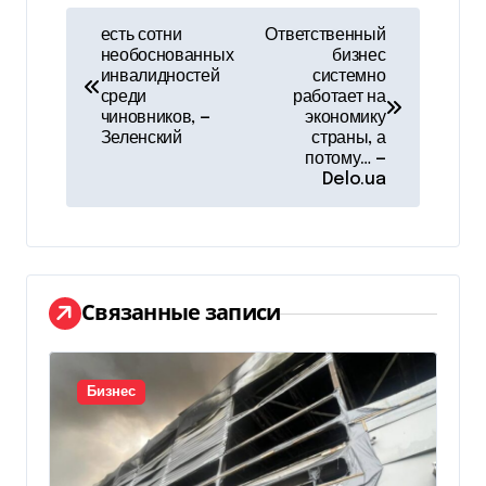
Н
есть сотни
Ответственный
необоснованных
бизнес
а
инвалидностей
системно
среди
работает на
в
чиновников, —
экономику
Зеленский
страны, а
и
потому… —
Delo.ua
г
а
ц
Связанные записи
и
я
Бизнес
п
о