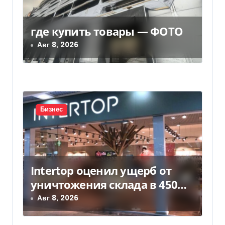
з
где купить товары — ФОТО
а
Авг 8, 2026
п
и
с
Бизнес
я
м
Intertop оценил ущерб от
уничтожения склада в 450
млн грн
Авг 8, 2026