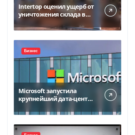
Intertop оценил ущерб от
уничтожения склада в
450 млн грн
Бизнес
Microsoft запустила
крупнейший дата-центр
в Индии за $20,5
миллиарда