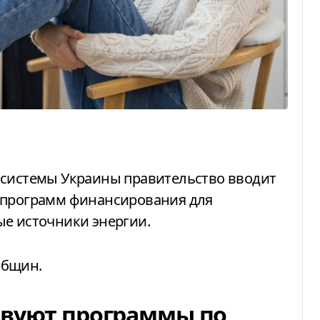
 программ финансирования для
ые источники энергии.
общин
.
твуют программы по