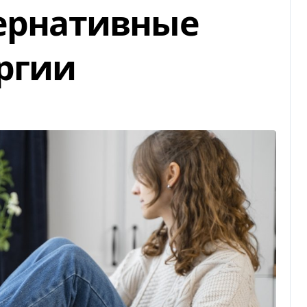
тернативные
ргии