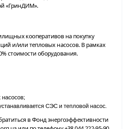
ой «ГринДИМ».
илищных кооперативов на покупку
ций и/или тепловых насосов. В рамках
0% стоимости оборудования.
 насосов;
устанавливается СЭС и тепловой насос.
обратиться в Фонд энергоэффективности
org.ua
или по телефону +38 044 222-95-90.