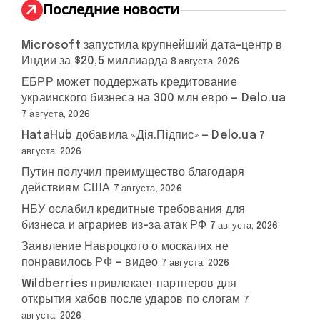
:
Последние новости
Microsoft запустила крупнейший дата-центр в
Индии за $20,5 миллиарда
8 августа, 2026
ЕБРР может поддержать кредитование
украинского бизнеса на 300 млн евро — Delo.ua
7 августа, 2026
HataHub добавила «Дія.Підпис» — Delo.ua
7
августа, 2026
Путин получил преимущество благодаря
действиям США
7 августа, 2026
НБУ ослабил кредитные требования для
бизнеса и аграриев из-за атак РФ
7 августа, 2026
Заявление Навроцкого о москалях не
понравилось РФ — видео
7 августа, 2026
Wildberries привлекает партнеров для
открытия хабов после ударов по слогам
7
августа, 2026