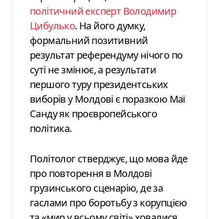
політичний експерт Володимир
Цибулько
. На його думку,
формальний позитивний
результат референдуму нічого по
суті не змінює, а результати
першого туру президентських
виборів у Молдові є поразкою Маї
Санду як проєвропейського
політика.
Політолог стверджує, що мова йде
про повторення в Молдові
грузинського сценарію, де за
гаслами про боротьбу з корупцією
та «мир у всьому світі» ховалися