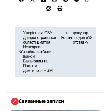
Н
У керівника СБУ
генпрокурор
Дніпропетровської
Костин подал в
а
області Дмитра
отставку
Нєвєдрова
в
знайшли звʼязки з
Іваном
и
Бакановим та
Павлом
г
Демчиною, — ЗМІ
а
ц
и
Связанные записи