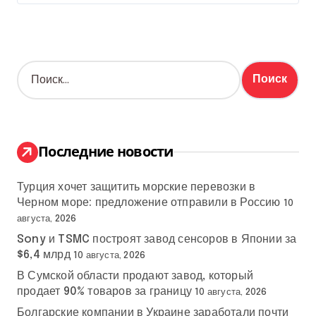
Н
а
й
т
и
:
Последние новости
Турция хочет защитить морские перевозки в
Черном море: предложение отправили в Россию
10
августа, 2026
Sony и TSMC построят завод сенсоров в Японии за
$6,4 млрд
10 августа, 2026
В Сумской области продают завод, который
продает 90% товаров за границу
10 августа, 2026
Болгарские компании в Украине заработали почти