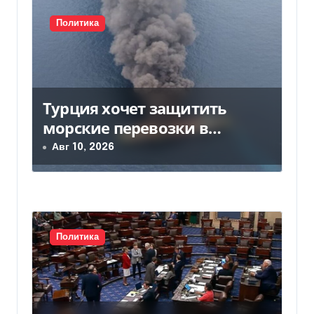
я
п
Политика
о
з
Турция хочет защитить
а
морские перевозки в
п
Черном море: предложение
Авг 10, 2026
отправили в Россию
и
с
я
Политика
м