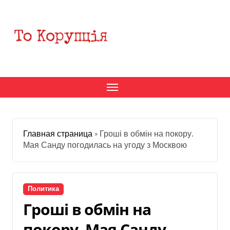
Перейти
к
содержанию
Главная страница
»
Гроші в обмін на покору.
Мая Санду погодилась на угоду з Москвою
Политика
Гроші в обмін на
покору. Мая Санду