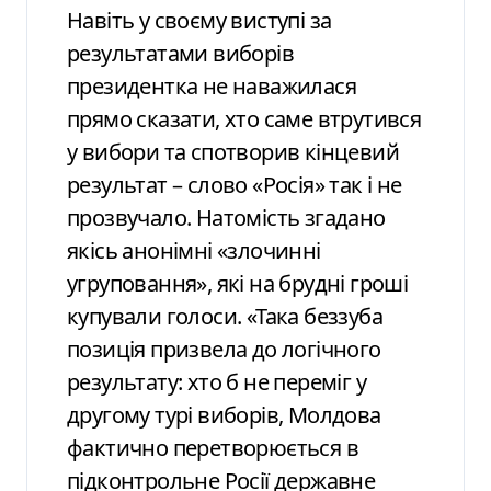
Навіть у своєму виступі за
результатами виборів
президентка не наважилася
прямо сказати, хто саме втрутився
у вибори та спотворив кінцевий
результат – слово «Росія» так і не
прозвучало. Натомість згадано
якісь анонімні «злочинні
угруповання», які на брудні гроші
купували голоси. «Така беззуба
позиція призвела до логічного
результату: хто б не переміг у
другому турі виборів, Молдова
фактично перетворюється в
підконтрольне Росії державне