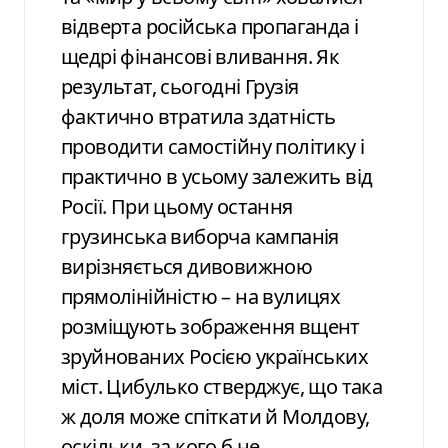
відверта російська пропаганда і
щедрі фінансові вливання. Як
результат, сьогодні Грузія
фактично втратила здатність
проводити самостійну політику і
практично в усьому залежить від
Росії. При цьому остання
грузинська виборча кампанія
вирізняється дивовижною
прямолінійністю – на вулицях
розміщують зображення вщент
зруйнованих Росією українських
міст. Цибулько стверджує, що така
ж доля може спіткати й Молдову,
оскільки, за кого б не