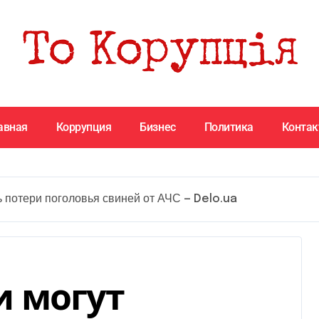
авная
Коррупция
Бизнес
Политика
Конта
 потери поголовья свиней от АЧС — Delo.ua
 могут