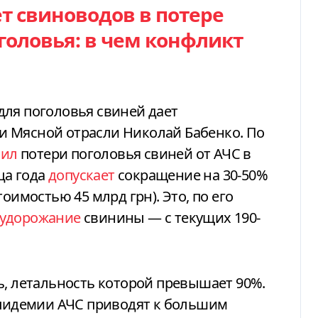
т свиноводов в потере
оловья: в чем конфликт
для поголовья свиней дает
 Мясной отрасли Николай Бабенко. По
нил
потери поголовья свиней от АЧС в
ца года
допускает
сокращение на 30-50%
оимостью 45 млрд грн). Это, по его
удорожание
свинины — с текущих 190-
ь, летальность которой превышает 90%.
эпидемии АЧС приводят к большим