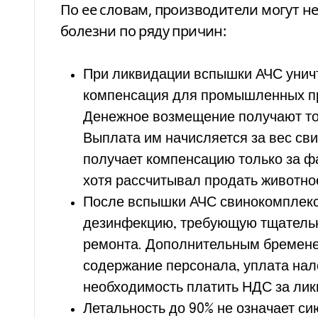
По ее словам, производители могут не уведомлять государство о вспышках
болезни по ряду причин:
При ликвидации вспышки АЧС уничт
компенсация для промышленных пр
Денежное возмещение получают то
Выплата им начисляется за вес св
получает компенсацию только за фа
хотя рассчитывал продать животное
После вспышки АЧС свинокомплекс
дезинфекцию, требующую тщательн
ремонта. Дополнительным бремене
содержание персонала, уплата нал
необходимость платить НДС за лик
Летальность до 90% не означает с