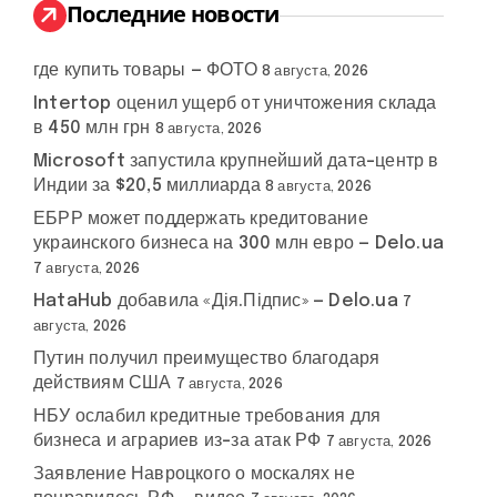
:
Последние новости
где купить товары — ФОТО
8 августа, 2026
Intertop оценил ущерб от уничтожения склада
в 450 млн грн
8 августа, 2026
Microsoft запустила крупнейший дата-центр в
Индии за $20,5 миллиарда
8 августа, 2026
ЕБРР может поддержать кредитование
украинского бизнеса на 300 млн евро — Delo.ua
7 августа, 2026
HataHub добавила «Дія.Підпис» — Delo.ua
7
августа, 2026
Путин получил преимущество благодаря
действиям США
7 августа, 2026
НБУ ослабил кредитные требования для
бизнеса и аграриев из-за атак РФ
7 августа, 2026
Заявление Навроцкого о москалях не