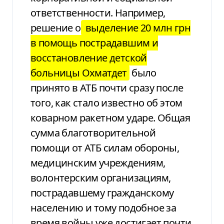
ответственности. Например,
решение
о
выделение 20 млн грн
в помощь
пострадавшим и
восстановление детской
больницы Охматдет
было
принято в АТБ
почти сразу после
того, как стало известно
об этом
коварном ракетном ударе.
Общая
сумма благотворительной
помощи
от АТБ силам обороны,
медицинским учреждениям,
волонтерским организациям,
пострадавшему
гражданскому
населению и тому подобное за
время войны
уже достигает почти