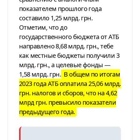
показателем прошлого года
составило 1,25 млрд. грн.
Отметим, что до
государственного бюджета от АТБ
направлено
8,68 млрд. грн., тебе
как местные бюджеты
получили 3
млрд. грн., а целевые фонды
—
1,58 млрд. грн.
В общем
по итогам
2023 года АТБ оплатила
25,06 млрд.
грн. налогов и сборов, что на
4,62
млрд грн. превысило показатели
предыдущего года.