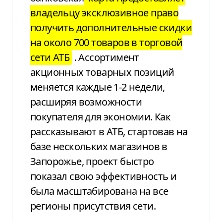
владельцу
эксклюзивное право
получить дополнительные
скидки
на около 700 товаров в торговой
сети АТБ
. Ассортимент
акционных товарных
позиций
меняется каждые 1-2 недели,
расширяя возможности
покупателя для
экономии. Как
рассказывают в АТБ,
стартовав на
базе нескольких магазинов
в
Запорожье, проект быстро
показал свою
эффективность и
была масштабирована на
все
регионы присутствия сети.