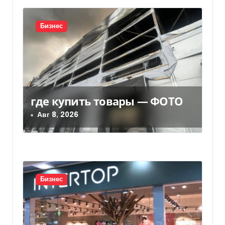
ц
и
Бизнес
я
п
о
з
где купить товары — ФОТО
Авг 8, 2026
а
п
и
с
Бизнес
я