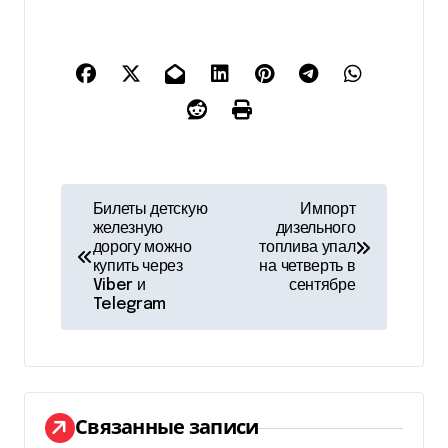
Н
Билеты детскую
Импорт
железную
дизельного
а
дорогу можно
топлива упал
купить через
на четверть в
в
Viber и
сентябре
Telegram
и
г
а
Связанные записи