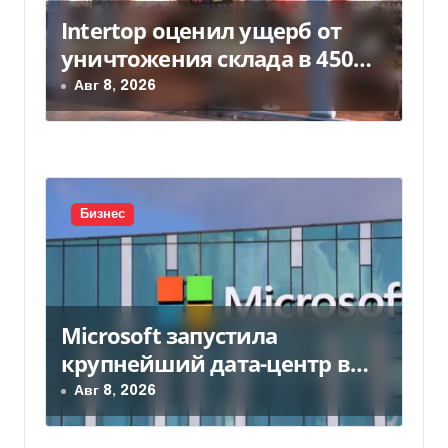
м
Intertop оценил ущерб от
уничтожения склада в 450
млн грн
Авг 8, 2026
Бизнес
Microsoft запустила
крупнейший дата-центр в
Индии за $20,5 миллиарда
Авг 8, 2026