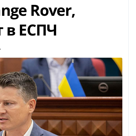
nge Rover,
 в ЕСПЧ
ь