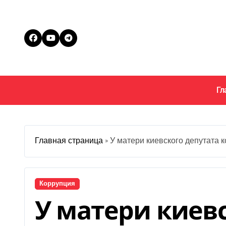
Перейти
к
содержанию
Гл
Главная страница
»
У матери киевского депутата 
Коррупция
У матери киев