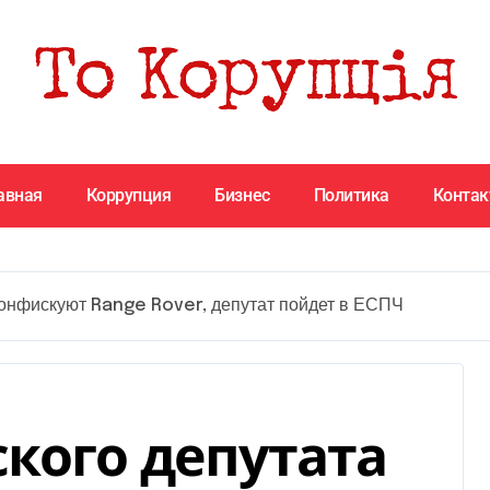
авная
Коррупция
Бизнес
Политика
Конта
конфискуют Range Rover, депутат пойдет в ЕСПЧ
ского депутата