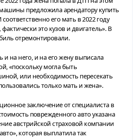
е 2022 года жена попала в ДТП на этом
ц машины предложила арендатору купить
И соответственно его мать в 2022 году
, фактически это кузов и двигатель». В
мобиль отремонтировали.
 и на него, и на его жену выписала
й, «поскольку могла быть
иной, или необходимость пересекать
«пользовались только мать и жена».
ационное заключение от специалиста в
стоимость поврежденного авто указана
чение австрийской страховой компании
вто», которая выплатила так