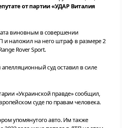
епутате от партии «УДАР Виталия
тата виновным в совершении
АП и наложил на него штраф в размере 2
ange Rover Sport.
й апелляционный суд оставил в силе
тарии «Украинской правде» сообщил,
вропейском суде по правам человека.
ором упомянутого авто. Им также