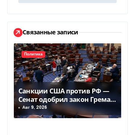
г
а
ц
Связанные записи
и
я
Политика
п
о
Санкции США против РФ —
з
Сенат одобрил закон Грема
а
— Фокус
Авг 9, 2026
п
и