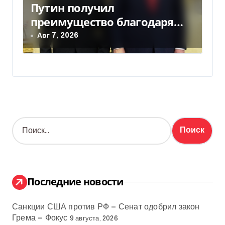
Путин получил
преимущество благодаря
действиям США
Авг 7, 2026
Н
а
й
т
и
:
Последние новости
Санкции США против РФ — Сенат одобрил закон
Грема — Фокус
9 августа, 2026