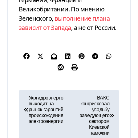
Великобритании. По мнению
Зеленского,
выполнение плана
зависит от Запада
, а не от России.
Н
Укргидроэнерго
ВАКС
выходит на
конфисковал
а
рынок гарантий
усадьбу
происхождения
заведующего
в
электроэнергии
сектором
Киевской
и
таможни