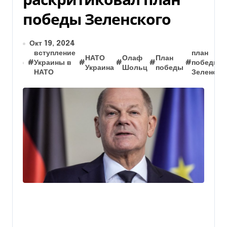
победы Зеленского
Окт 19, 2024
вступление
план
НАТО
Олаф
План
#
Украины в
#
#
#
#
победы
Украина
Шольц
победы
НАТО
Зеленско