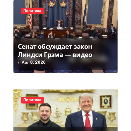
с
Политика
я
м
Сенат обсуждает закон
Линдси Грэма — видео
Авг 8, 2026
Политика