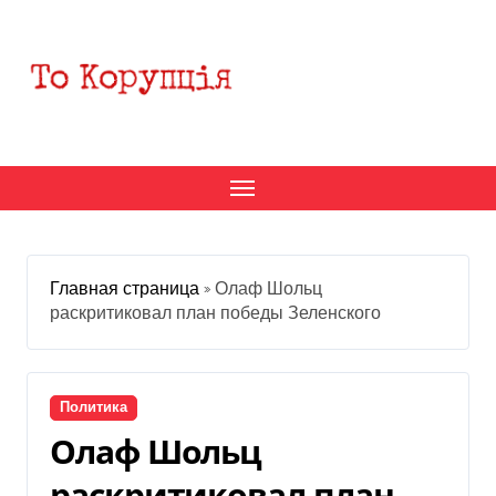
Перейти
к
содержанию
Главная страница
»
Олаф Шольц
раскритиковал план победы Зеленского
Политика
Олаф Шольц
раскритиковал план